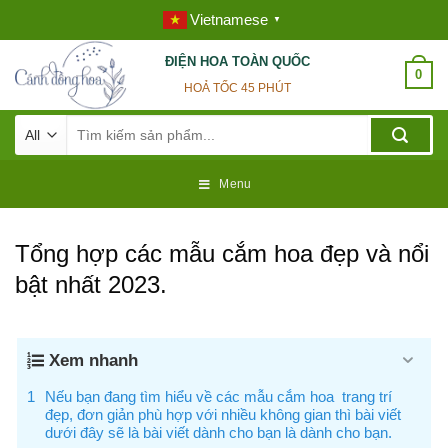
Skip
Vietnamese
▼
to
content
ĐIỆN HOA TOÀN QUỐC
0
HOẢ TỐC 45 PHÚT
Tìm
kiếm:
Menu
Tổng hợp các mẫu cắm hoa đẹp và nổi
bật nhất 2023.
Xem nhanh
Nếu bạn đang tìm hiểu về các mẫu cắm hoa trang trí
đẹp, đơn giản phù hợp với nhiều không gian thì bài viết
dưới đây sẽ là bài viết dành cho bạn là dành cho bạn.