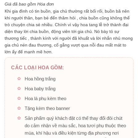
5
Giá đã bao gồm Hóa đơn
sao
Khi gia đình có tin buồn, gia chủ thường rất bối rối, buồn bã nên
khi người thân, bạn bè đến thăm hỏi , chia buồn cũng không thể
trò chuyện chia sẻ nhiều. Chính vì vậy hoa tang lễ trở thành đại
diện thay lời chia buồn, động viên tới gia chủ. Nó bày tỏ sự
thương tiếc , thành kính với người đã khuất và lời nhắn nhủ mong
gia chủ nén đau thương, cố gắng vượt qua nỗi đau mất mát to
lớn ấy để mạnh mẽ hơn.
CÁC LOẠI HOA GỒM:
Hoa hồng trắng
Hoa baby trắng
Hoa lá phụ kèm theo
Tặng kèm theo banner
Sản phẩm quý khách đặt có thể thay đổi đôi chút
do cảm nhận về màu sắc, hoa tươi phụ thuộc theo
mùa, khí hậu và điều kiện từng địa phương nơi