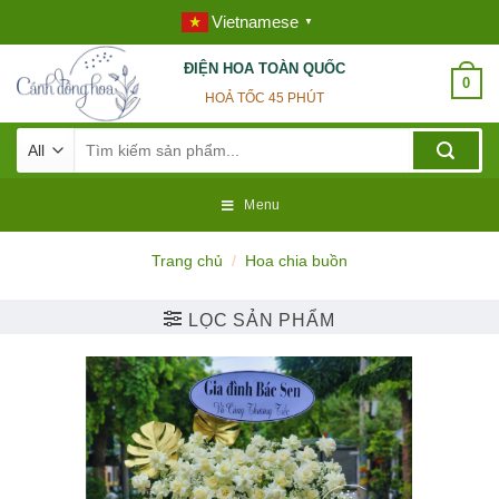
Skip
Vietnamese
▼
to
content
ĐIỆN HOA TOÀN QUỐC
0
HOẢ TỐC 45 PHÚT
Tìm
kiếm:
Menu
Trang chủ
/
Hoa chia buồn
LỌC SẢN PHẨM