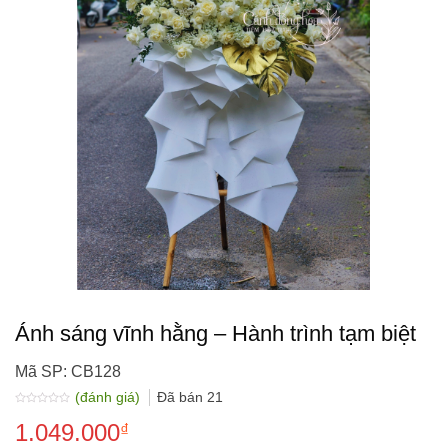
Ánh sáng vĩnh hằng – Hành trình tạm biệt
Mã SP: CB128
(đánh giá)
Đã bán
21
Được
1.049.000
xếp
₫
hạng
0.0