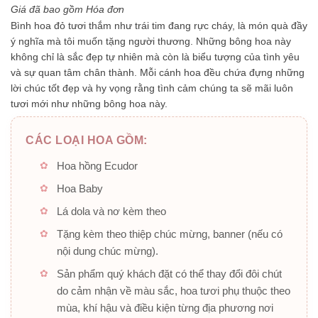
5
Giá đã bao gồm Hóa đơn
sao
Bình hoa đỏ tươi thắm như trái tim đang rực cháy, là món quà đầy
ý nghĩa mà tôi muốn tặng người thương. Những bông hoa này
không chỉ là sắc đẹp tự nhiên mà còn là biểu tượng của tình yêu
và sự quan tâm chân thành. Mỗi cánh hoa đều chứa đựng những
lời chúc tốt đẹp và hy vọng rằng tình cảm chúng ta sẽ mãi luôn
tươi mới như những bông hoa này.
CÁC LOẠI HOA GỒM:
Hoa hồng Ecudor
Hoa Baby
Lá dola và nơ kèm theo
Tặng kèm theo thiệp chúc mừng, banner (nếu có
nội dung chúc mừng).
Sản phẩm quý khách đặt có thể thay đổi đôi chút
do cảm nhận về màu sắc, hoa tươi phụ thuộc theo
mùa, khí hậu và điều kiện từng địa phương nơi