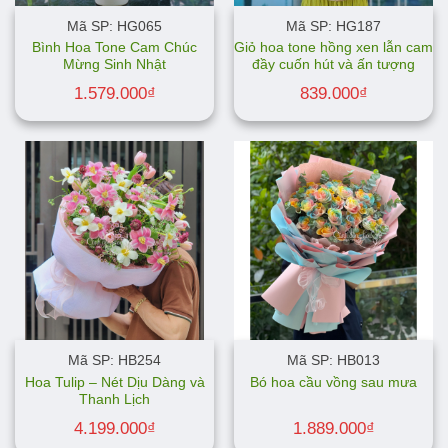
Mã SP: HG065
Mã SP: HG187
Bình Hoa Tone Cam Chúc
Giỏ hoa tone hồng xen lẫn cam
Mừng Sinh Nhật
đầy cuốn hút và ấn tượng
1.579.000
₫
839.000
₫
Mã SP: HB254
Mã SP: HB013
Hoa Tulip – Nét Dịu Dàng và
Bó hoa cầu vồng sau mưa
Thanh Lịch
4.199.000
₫
1.889.000
₫