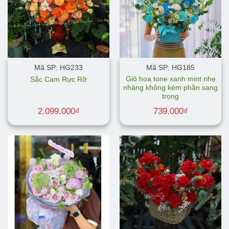
Mã SP: HG233
Mã SP: HG185
Giỏ hoa tone xanh mint nhẹ
Sắc Cam Rực Rỡ
nhàng không kém phần sang
trọng
2.099.000
₫
739.000
₫