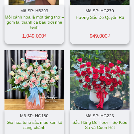
Mã SP: HB293
Mã SP: HG270
Mỗi cánh hoa là một tầng thơ –
Hương Sắc Đỏ Quyến Rũ
gom lại thành cả bầu trời nhẹ
tênh
1.049.000
₫
949.000
₫
Mã SP: HG180
Mã SP: HG226
Giỏ hoa tone sắc màu xen kẽ
Sắc Hồng Đỏ Tươi – Sự Kiêu
sang chảnh
Sa và Cuốn Hút