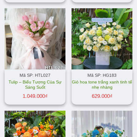
Mã SP: HTL027
Mã SP: HG183
Tulip – Biểu Tượng Của Sự
Giỏ hoa tone trắng xanh tinh tế
Sáng Suốt
nhẹ nhàng
1.049.000
₫
629.000
₫