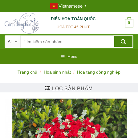
Skip
Vietnamese
▼
to
content
ĐIỆN HOA TOÀN QUỐC
0
HOẢ TỐC 45 PHÚT
Tìm
kiếm:
Menu
Trang chủ
/
Hoa sinh nhật
/
Hoa tặng đồng nghiệp
LỌC SẢN PHẨM