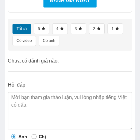
ĐÁNH GIÁ NGAY
Tất cả
5
4
3
2
1
Có video
Có ảnh
Chưa có đánh giá nào.
Hỏi đáp
Anh
Chị