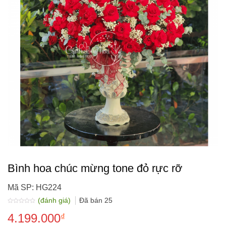
Bình hoa chúc mừng tone đỏ rực rỡ
Mã SP: HG224
(đánh giá)
Đã bán
25
Được
4.199.000
xếp
₫
hạng
0.0