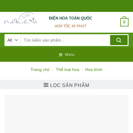
Skip
to
content
ĐIỆN HOA TOÀN QUỐC
0
HOẢ TỐC 45 PHÚT
Tìm
kiếm:
Menu
Trang chủ
/
Thể loại hoa
/
Hoa bình
LỌC SẢN PHẨM