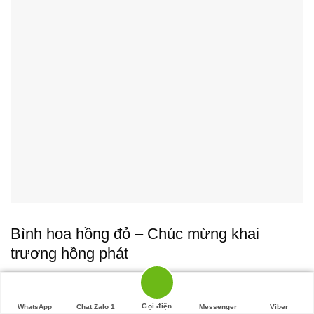
Bình hoa hồng đỏ – Chúc mừng khai
trương hồng phát
Mã SP: HBB039
(đánh giá)
Đã bán
1.4k
Gọi điện
WhatsApp
Chat Zalo 1
Messenger
Viber
Được