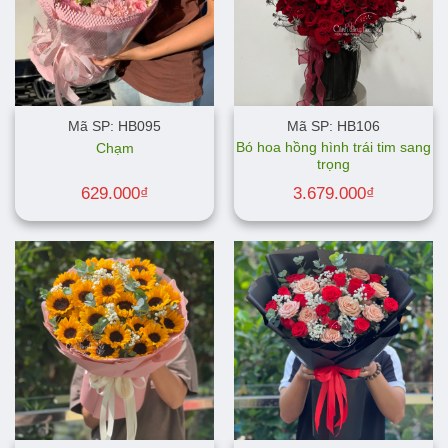
Mã SP: HB095
Mã SP: HB106
Bó hoa hồng hình trái tim sang
Chạm
trọng
629.000
₫
3.679.000
₫