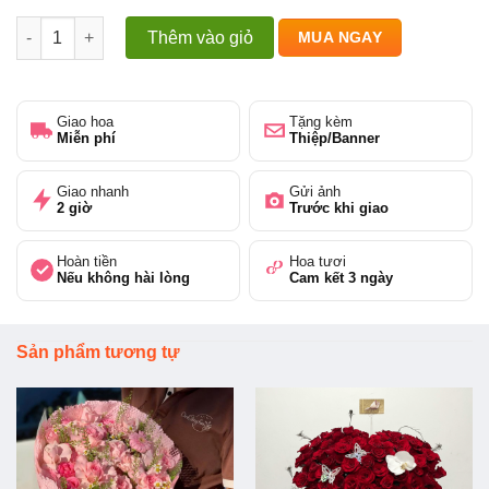
Bó hoa cúc mẫu đơn xanh - tone màu trẻ trung, tươi mát số lư
Thêm vào giỏ
MUA NGAY
Giao hoa
Tặng kèm
Miễn phí
Thiệp/Banner
Giao nhanh
Gửi ảnh
2 giờ
Trước khi giao
Hoàn tiền
Hoa tươi
Nếu không hài lòng
Cam kết 3 ngày
Sản phẩm tương tự