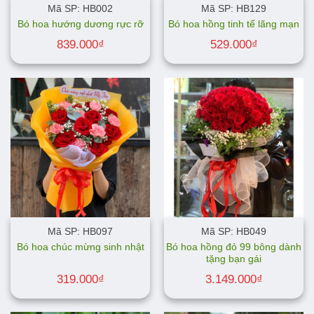
Mã SP: HB002
Mã SP: HB129
Bó hoa hướng dương rực rỡ
Bó hoa hồng tinh tế lãng mạn
839.000
₫
529.000
₫
Mã SP: HB097
Mã SP: HB049
Bó hoa hồng đỏ 99 bông dành
Bó hoa chúc mừng sinh nhật
tặng bạn gái
319.000
₫
3.149.000
₫