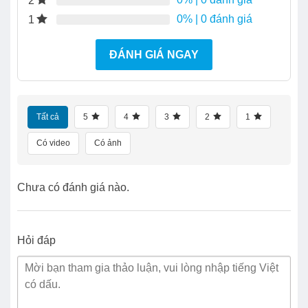
2
0%
| 0 đánh giá
1
ĐÁNH GIÁ NGAY
Tất cả
5
4
3
2
1
Có video
Có ảnh
Chưa có đánh giá nào.
Hỏi đáp