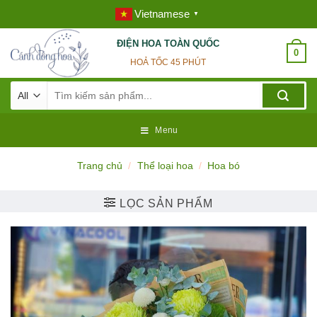
Skip
Vietnamese
▼
to
content
ĐIỆN HOA TOÀN QUỐC
0
HOẢ TỐC 45 PHÚT
Tìm
kiếm:
Menu
Trang chủ
/
Thể loại hoa
/
Hoa bó
LỌC SẢN PHẨM