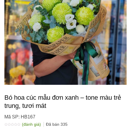
Bó hoa cúc mẫu đơn xanh – tone màu trẻ
trung, tươi mát
Mã SP: HB167
(đánh giá)
Đã bán
335
Được