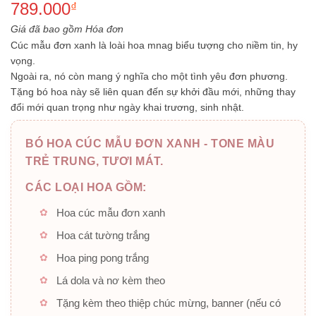
789.000
xếp
₫
hạng
0.0
5
Giá đã bao gồm Hóa đơn
sao
Cúc mẫu đơn xanh là loài hoa mnag biểu tượng cho niềm tin, hy
vọng.
Ngoài ra, nó còn mang ý nghĩa cho một tình yêu đơn phương.
Tặng bó hoa này sẽ liên quan đến sự khởi đầu mới, những thay
đổi mới quan trọng như ngày khai trương, sinh nhật.
BÓ HOA CÚC MẪU ĐƠN XANH - TONE MÀU
TRẺ TRUNG, TƯƠI MÁT.
CÁC LOẠI HOA GỒM:
Hoa cúc mẫu đơn xanh
Hoa cát tường trắng
Hoa ping pong trắng
Lá dola và nơ kèm theo
Tặng kèm theo thiệp chúc mừng, banner (nếu có