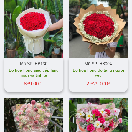
Mã SP: HB130
Mã SP: HB004
Bó hoa hồng siêu cấp lãng
Bó hoa hồng đỏ tặng người
mạn và tinh tế
yêu
839.000
₫
2.629.000
₫