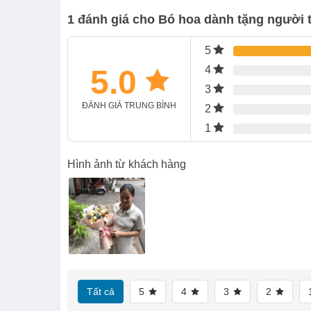
1 đánh giá cho
Bó hoa dành tặng người t
5
5.0
4
3
ĐÁNH GIÁ TRUNG BÌNH
2
1
Hình ảnh từ khách hàng
Tất cả
5
4
3
2