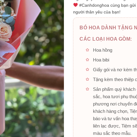
#Canhdonghoa cùng bạn gửi 
người thân yêu của bạn!
BÓ HOA DÀNH TẶNG N
CÁC LOẠI HOA GỒM:
Hoa hồng
Hoa bibi
Giấy gói và nơ kèm t
Tặng kèm theo thiệp 
Sản phẩm quý khách đ
sắc, hoa tươi phụ thu
phương nơi chuyển đế
khách hàng chọn, Tiệm
báo và tư vấn hoa tha
liên lạc được, Tiệm s
màu sắc theo mẫu.