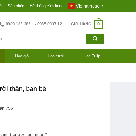
Vietnamese
ản
Sản phẩm
Hệ thống cửa hàng
▼
0
0989.183.283
GIỎ HÀNG
- 0935.0937.12
Hoa giỏ
Hoa cưới
Hoa Tulip
ời thân, bạn bè
bán
755
sang trọng & ngọt ngào?