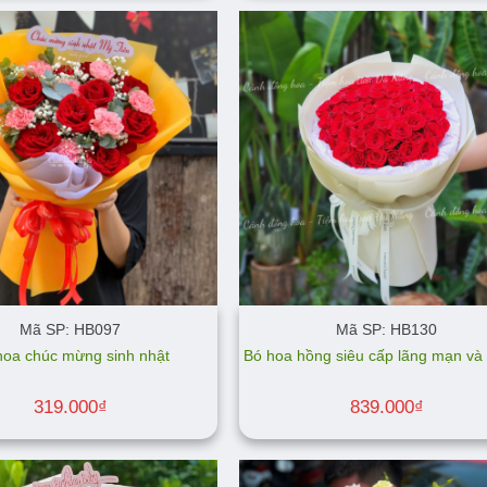
Mã SP: HB097
Mã SP: HB130
hoa chúc mừng sinh nhật
Bó hoa hồng siêu cấp lãng mạn và t
319.000
₫
839.000
₫