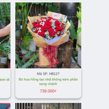
Mã SP: HB127
Bó hoa hồng tao nhã không kém phần
inh tế
sang chảnh
739.000
₫