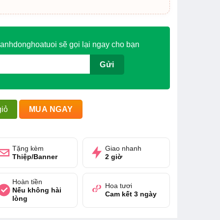
anhdonghoatuoi sẽ gọi lại ngay cho bạn
 bạn bè số lượng
iỏ
MUA NGAY
Tặng kèm
Giao nhanh
Thiệp/Banner
2 giờ
Hoàn tiền
Hoa tươi
Nếu không hài
Cam kết 3 ngày
lòng