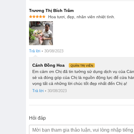
Trương Thị Bích Trâm
Hoa tươi, đẹp, nhân viên nhiệt tình.
Được xếp
hạng
5
5
sao
Trả lời
•
30/08/2023
Cánh Đồng Hoa
QUẢN TRỊ VIÊN
Em cảm ơn Chị đã tin tưởng sử dụng dịch vụ của Cán
sẻ và đóng góp của Chị là nguồn động lực để cửa hàn
vọng tất cả những lời chúc tốt đẹp nhất đến Chị ạ!
Trả lời
•
30/08/2023
Hỏi đáp