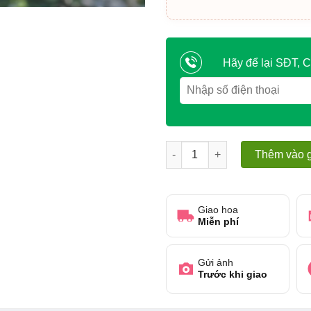
Hãy để lại SĐT, C
Bó hoa dành tặng người thân,
Thêm vào g
Giao hoa
Miễn phí
Gửi ảnh
Trước khi giao