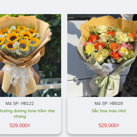
Mã SP: HB122
Mã SP: HB028
 hướng dương tone trầm nhẹ
Sắc hoa màu nhớ
nhàng
529.000
₫
529.000
₫