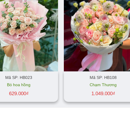
Mã SP: HB023
Mã SP: HB108
Bó hoa hồng
Chạm Thương
629.000
₫
1.049.000
₫