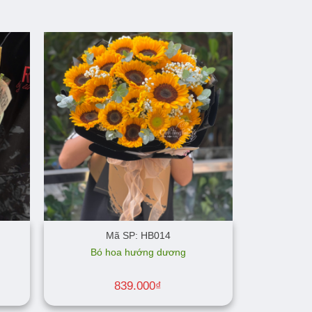
Mã SP: HB014
Bó hoa hướng dương
839.000
₫