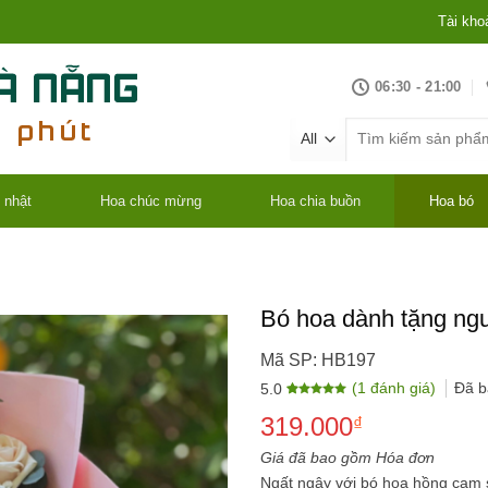
Tài kho
06:30 - 21:00
Tìm
kiếm:
 nhật
Hoa chúc mừng
Hoa chia buồn
Hoa bó
Bó hoa dành tặng ngư
Mã SP: HB197
(
1
đánh giá)
Đã 
5.0
5.0
1
trên 5
319.000
dựa trên
₫
đánh giá
Giá đã bao gồm Hóa đơn
Ngất ngây với bó hoa hồng cam 