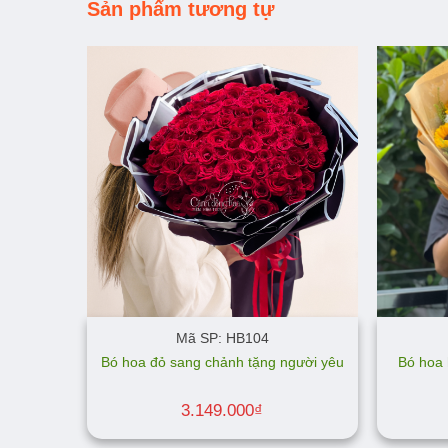
Sản phẩm tương tự
Mã SP: HB104
Bó hoa
Bó hoa đỏ sang chảnh tặng người yêu
3.149.000
₫