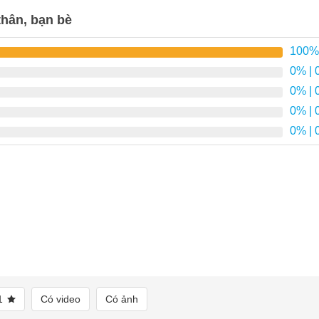
hân, bạn bè
100%
0%
| 
0%
| 
0%
| 
0%
| 
1
Có video
Có ảnh