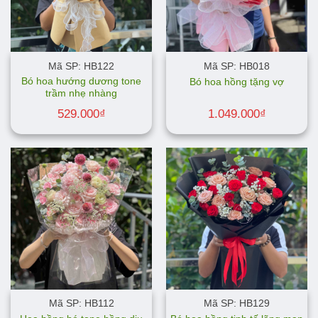
Mã SP: HB122
Mã SP: HB018
Bó hoa hướng dương tone
Bó hoa hồng tặng vợ
trầm nhẹ nhàng
529.000
₫
1.049.000
₫
Mã SP: HB112
Mã SP: HB129