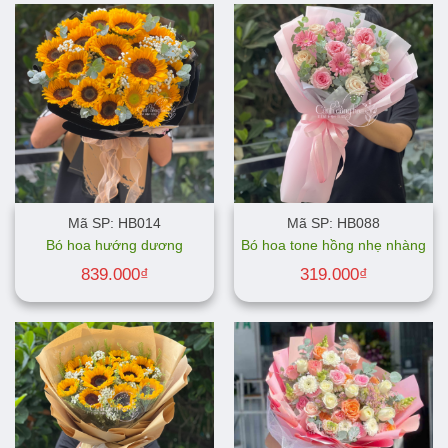
Mã SP: HB014
Mã SP: HB088
Bó hoa hướng dương
Bó hoa tone hồng nhẹ nhàng
839.000
₫
319.000
₫