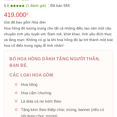
(
1
đánh giá)
Đã bán
584
5.0
5.0
1
trên 5
419.000
dựa trên
₫
đánh giá
Giá đã bao gồm Hóa đơn
Hoa hồng đỏ tượng trưng cho tất cả những điều tạo nên một câu
chuyện tình yêu tuyệt vời: Đam mê, khát khao, tình yêu đích thực
và lãng mạn. Không có gì lạ khi hoa hồng đỏ lại trở thành một loài
hoa cổ điển trong ngày lễ tình nhân!
BÓ HOA HỒNG DÀNH TẶNG NGƯỜI THÂN,
BẠN BÈ.
CÁC LOẠI HOA GỒM:
Hoa hồng
Hoa cẩm chướng
Lá dola và nơ kèm theo
Tặng kèm theo thiệp chúc mừng, banner (nếu có
nội dung chúc mừng).