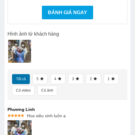
ĐÁNH GIÁ NGAY
Hình ảnh từ khách hàng
Tất cả
5
4
3
2
1
Có video
Có ảnh
Phương Linh
Hoa siêu xinh luôn ạ
Được xếp
hạng
5
5
sao