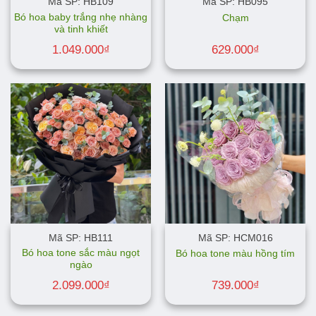
Mã SP: HB109
Mã SP: HB095
Bó hoa baby trắng nhẹ nhàng
Chạm
và tinh khiết
1.049.000
₫
629.000
₫
Mã SP: HB111
Mã SP: HCM016
Bó hoa tone sắc màu ngọt
Bó hoa tone màu hồng tím
ngào
2.099.000
₫
739.000
₫