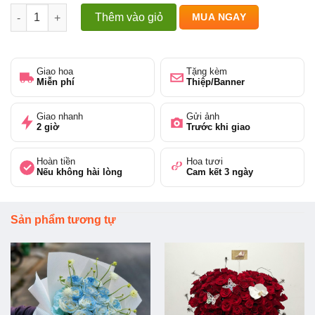
Love You số lượng
Thêm vào giỏ
MUA NGAY
Giao hoa
Tặng kèm
Miễn phí
Thiệp/Banner
Giao nhanh
Gửi ảnh
2 giờ
Trước khi giao
Hoàn tiền
Hoa tươi
Nếu không hài lòng
Cam kết 3 ngày
Sản phẩm tương tự