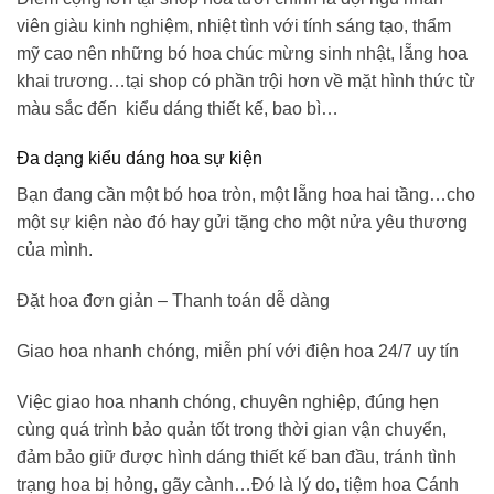
viên giàu kinh nghiệm, nhiệt tình với tính sáng tạo, thẩm
mỹ cao nên những
bó hoa chúc mừng sinh nhật
, lẵng hoa
khai trương…tại shop có phần trội hơn về mặt hình thức từ
màu sắc đến kiểu dáng thiết kế, bao bì…
Đa dạng kiểu dáng hoa sự kiện
Bạn đang cần một bó hoa tròn, một lẵng hoa hai tầng…cho
một sự kiện nào đó hay gửi tặng cho một nửa yêu thương
của mình.
Đặt hoa đơn giản – Thanh toán dễ dàng
Giao hoa nhanh chóng, miễn phí với điện hoa 24/7 uy tín
Việc giao hoa nhanh chóng, chuyên nghiệp, đúng hẹn
cùng quá trình bảo quản tốt trong thời gian vận chuyển,
đảm bảo giữ được hình dáng thiết kế ban đầu, tránh tình
trạng hoa bị hỏng, gãy cành…Đó là lý do,
tiệm hoa Cánh