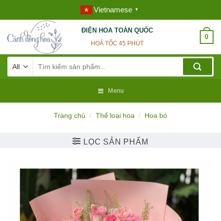
Skip
Vietnamese
▼
to
content
ĐIỆN HOA TOÀN QUỐC
0
HOẢ TỐC 45 PHÚT
Tìm
kiếm:
Menu
Trang chủ
/
Thể loại hoa
/
Hoa bó
LỌC SẢN PHẨM