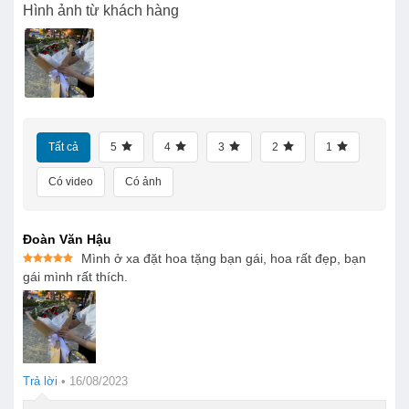
Hình ảnh từ khách hàng
Tất cả
5
4
3
2
1
Có video
Có ảnh
Đoàn Văn Hậu
Mình ở xa đặt hoa tặng bạn gái, hoa rất đẹp, bạn
Được xếp
gái mình rất thích.
hạng
5
5
sao
Trả lời
•
16/08/2023