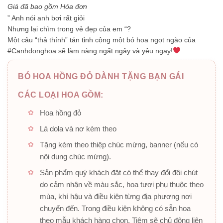
Giá đã bao gồm Hóa đơn
” Anh nói anh bơi rất giỏi
Nhưng lại chìm trong vẻ đẹp của em “?
Một câu “thả thính” tán tỉnh cộng một bó hoa ngọt ngào của
#Canhdonghoa sẽ làm nàng ngất ngây và yêu ngay!
BÓ HOA HỒNG ĐỎ DÀNH TẶNG BẠN GÁI
CÁC LOẠI HOA GỒM:
Hoa hồng đỏ
Lá dola và nơ kèm theo
Tặng kèm theo thiệp chúc mừng, banner (nếu có
nội dung chúc mừng).
Sản phẩm quý khách đặt có thể thay đổi đôi chút
do cảm nhận về màu sắc, hoa tươi phụ thuộc theo
mùa, khí hậu và điều kiện từng địa phương nơi
chuyển đến. Trong điều kiện không có sẵn hoa
theo mẫu khách hàng chọn, Tiệm sẽ chủ động liên