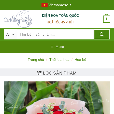
Skip
Vietnamese
▼
to
content
ĐIỆN HOA TOÀN QUỐC
1
HOẢ TỐC 45 PHÚT
Tìm
kiếm:
Menu
Trang chủ
/
Thể loại hoa
/
Hoa bó
LỌC SẢN PHẨM