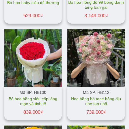
Bó hoa hồng đỏ 99 bông dành
Bó hoa baby siêu dễ thương
tặng bạn gái
529.000
₫
3.149.000
₫
Mã SP: HB130
Mã SP: HB112
Bó hoa hồng siêu cấp lãng
Hoa hồng bó tone hồng dịu
mạn và tinh tế
nhẹ tao nhã
839.000
₫
739.000
₫