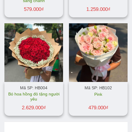
sang chảnh
579.000
₫
1.259.000
₫
Mã SP: HB004
Mã SP: HB102
Bó hoa hồng đỏ tặng người
Pink
yêu
2.629.000
₫
479.000
₫