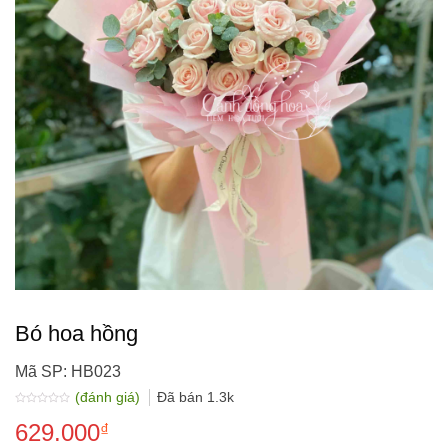
Bó hoa hồng
Mã SP: HB023
(đánh giá)
Đã bán
1.3k
Được
629.000
xếp
₫
hạng
0.0