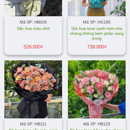
Mã SP: HB028
Mã SP: HG185
Giỏ hoa tone xanh mint nhẹ
Sắc hoa màu nhớ
nhàng không kém phần sang
trọng
529.000
₫
739.000
₫
Mã SP: HB111
Mã SP: HB120