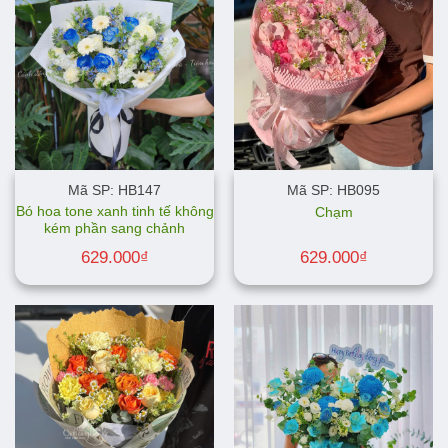
Mã SP: HB147
Mã SP: HB095
Bó hoa tone xanh tinh tế không
Chạm
kém phần sang chảnh
629.000
₫
629.000
₫