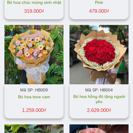
Bó hoa chúc mừng sinh nhật
Pink
319.000
₫
479.000
₫
Mã SP: HB009
Mã SP: HB004
Bó hoa hồng đỏ tặng người
Bó hoa tone cam
yêu
1.259.000
₫
2.629.000
₫