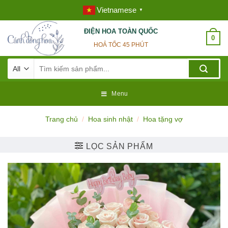
Skip
Vietnamese
▼
to
content
ĐIỆN HOA TOÀN QUỐC
0
HOẢ TỐC 45 PHÚT
Tìm
kiếm:
Menu
Trang chủ
/
Hoa sinh nhật
/
Hoa tặng vợ
LỌC SẢN PHẨM