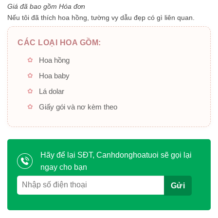
5
Giá đã bao gồm Hóa đơn
sao
Nếu tôi đã thích hoa hồng, tường vy dẫu đẹp có gì liên quan.
CÁC LOẠI HOA GỒM:
Hoa hồng
Hoa baby
Lá dolar
Giấy gói và nơ kèm theo
Hãy để lại SĐT, Canhdonghoatuoi sẽ gọi lại
ngay cho bạn