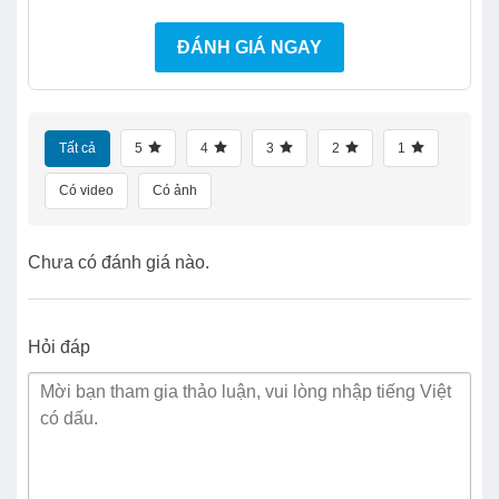
ĐÁNH GIÁ NGAY
Tất cả
5
4
3
2
1
Có video
Có ảnh
Chưa có đánh giá nào.
Hỏi đáp