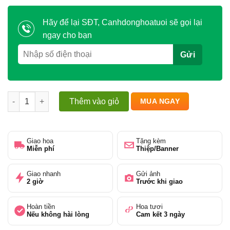
Hãy để lại SĐT, Canhdonghoatuoi sẽ gọi lại
ngay cho bạn
Hoa Chia Buồn - Gửi Lời An Ủi Sâu Sắc số lượng
Thêm vào giỏ
MUA NGAY
Giao hoa
Tặng kèm
Miễn phí
Thiệp/Banner
Giao nhanh
Gửi ảnh
2 giờ
Trước khi giao
Hoàn tiền
Hoa tươi
Nếu không hài lòng
Cam kết 3 ngày