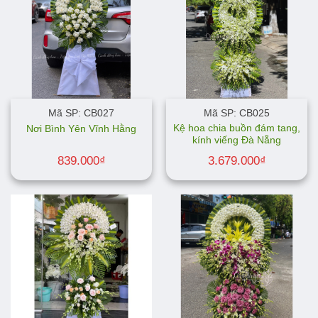
Mã SP: CB027
Mã SP: CB025
Kệ hoa chia buồn đám tang,
Nơi Bình Yên Vĩnh Hằng
kính viếng Đà Nẵng
839.000
₫
3.679.000
₫