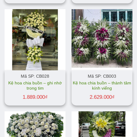
Mã SP: CB028
Mã SP: CB003
Kệ hoa chia buồn – ghi nhớ
Kệ hoa chia buồn – thành tâm
trong tim
kính viếng
1.889.000
₫
2.629.000
₫