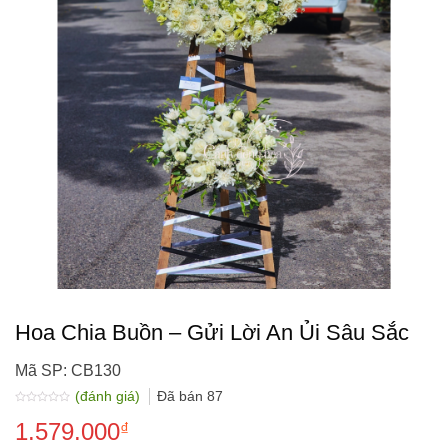
Hoa Chia Buồn – Gửi Lời An Ủi Sâu Sắc
Mã SP: CB130
(đánh giá)
Đã bán
87
Được
1.579.000
xếp
₫
hạng
0.0