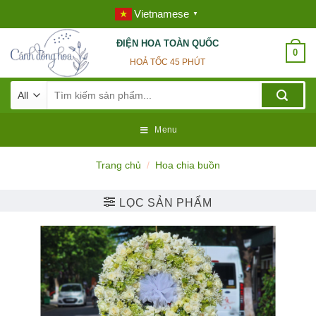
Skip
Vietnamese
▼
to
content
ĐIỆN HOA TOÀN QUỐC
0
HOẢ TỐC 45 PHÚT
Tìm
kiếm:
Menu
Trang chủ
/
Hoa chia buồn
LỌC SẢN PHẨM