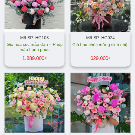
Mã SP: HG103
Mã SP: HG024
Giỏ hoa cúc mẫu đơn – Phép
Giỏ hoa chúc mừng sinh nhật
màu hạnh phúc
1.889.000
₫
629.000
₫