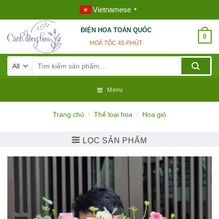
Skip
Vietnamese
▼
to
content
ĐIỆN HOA TOÀN QUỐC
0
HOẢ TỐC 45 PHÚT
Tìm
kiếm:
Menu
Trang chủ
/
Thể loại hoa
/
Hoa giỏ
LỌC SẢN PHẨM