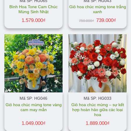
Mã SP: HG065
Mã SP: HG043
Bình Hoa Tone Cam Chúc
Giỏ hoa chúc mừng tone trắng
Mừng Sinh Nhật
xanh
Giá
Giá
1.579.000
₫
739.000
₫
750.000
₫
gốc
hiện
là:
tại
750.000₫.
là:
739.000
Mã SP: HG046
Mã SP: HG033
Giỏ hoa chúc mừng tone vàng
Giỏ hoa chúc mừng – sự kết
cam may mắn
hợp hoàn hảo giữa các loại
hoa
1.049.000
₫
1.889.000
₫