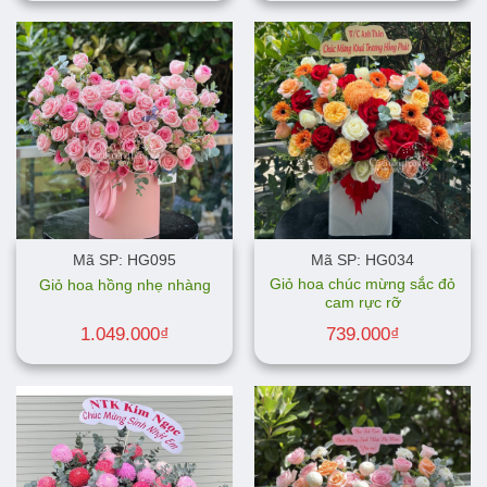
Mã SP: HG095
Mã SP: HG034
Giỏ hoa chúc mừng sắc đỏ
Giỏ hoa hồng nhẹ nhàng
cam rực rỡ
1.049.000
₫
739.000
₫