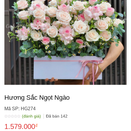
Hương Sắc Ngọt Ngào
Mã SP: HG274
(đánh giá)
Đã bán
142
Được
1.579.000
xếp
₫
hạng
0.0