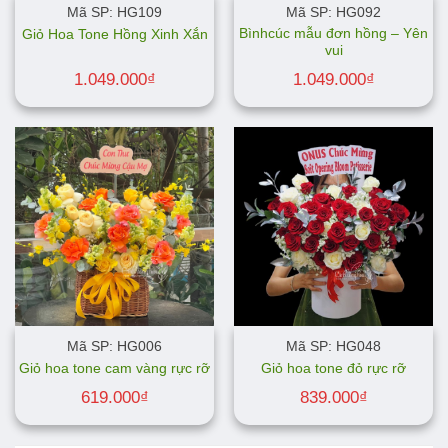
Mã SP: HG109
Mã SP: HG092
Bìnhcúc mẫu đơn hồng – Yên
Giỏ Hoa Tone Hồng Xinh Xắn
vui
1.049.000
₫
1.049.000
₫
Mã SP: HG006
Mã SP: HG048
Giỏ hoa tone cam vàng rực rỡ
Giỏ hoa tone đỏ rực rỡ
619.000
₫
839.000
₫