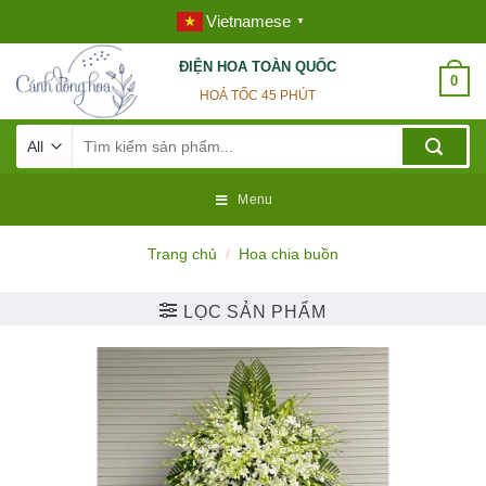
Skip
Vietnamese
▼
to
content
ĐIỆN HOA TOÀN QUỐC
0
HOẢ TỐC 45 PHÚT
Tìm
kiếm:
Menu
Trang chủ
/
Hoa chia buồn
LỌC SẢN PHẨM