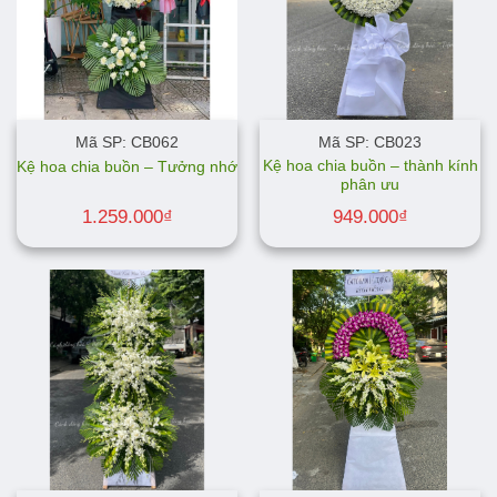
Mã SP: CB062
Mã SP: CB023
Kệ hoa chia buồn – thành kính
Kệ hoa chia buồn – Tưởng nhớ
phân ưu
1.259.000
₫
949.000
₫