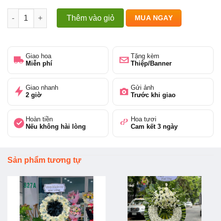
Kệ hoa chia buồn - Ngày buồn số lượng
Thêm vào giỏ
MUA NGAY
Giao hoa
Tặng kèm
Miễn phí
Thiệp/Banner
Giao nhanh
Gửi ảnh
2 giờ
Trước khi giao
Hoàn tiền
Hoa tươi
Nếu không hài lòng
Cam kết 3 ngày
Sản phẩm tương tự