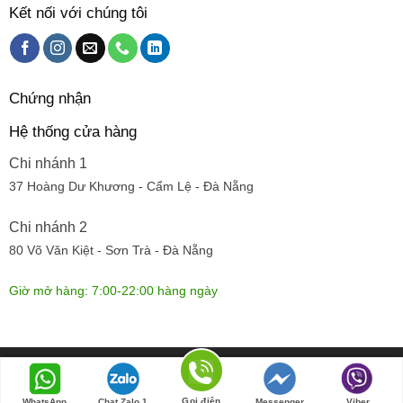
Kết nối với chúng tôi
Chứng nhận
Hệ thống cửa hàng
Chi nhánh 1
37 Hoàng Dư Khương - Cẩm Lệ - Đà Nẵng
Chi nhánh 2
80 Võ Văn Kiệt - Sơn Trà - Đà Nẵng
Giờ mở hàng: 7:00-22:00 hàng ngày
© Dựng trang bởi
Cánh đồng hoa
| 319 Huy Cận, Hòa cường bắc,
T.P. Đà Nẵng
Gọi điện
WhatsApp
Chat Zalo 1
Messenger
Viber