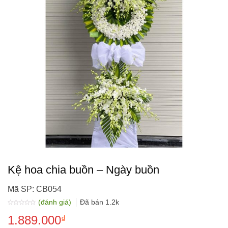
Kệ hoa chia buồn – Ngày buồn
Mã SP: CB054
(đánh giá)
Đã bán
1.2k
Được
1.889.000
xếp
₫
hạng
0.0