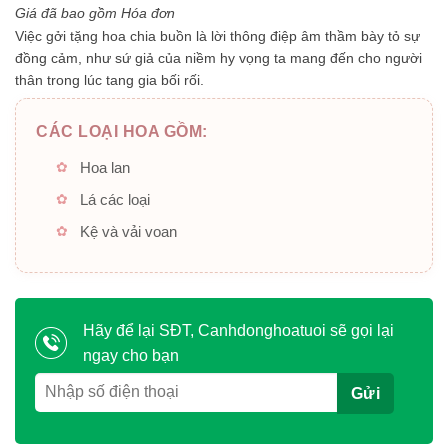
5
Giá đã bao gồm Hóa đơn
sao
Việc gởi tặng hoa chia buồn là lời thông điệp âm thầm bày tỏ sự
đồng cảm, như sứ giả của niềm hy vọng ta mang đến cho người
thân trong lúc tang gia bối rối.
CÁC LOẠI HOA GỒM:
Hoa lan
Lá các loại
Kệ và vải voan
Hãy để lại SĐT, Canhdonghoatuoi sẽ gọi lại
ngay cho bạn