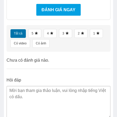
ĐÁNH GIÁ NGAY
Tất cả
5
4
3
2
1
Có video
Có ảnh
Chưa có đánh giá nào.
Hỏi đáp