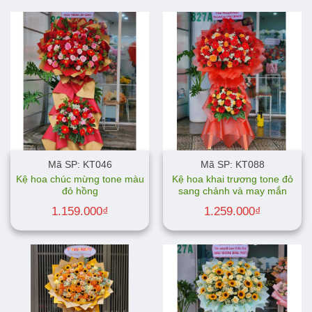
Mã SP: KT046
Mã SP: KT088
Kệ hoa chúc mừng tone màu
Kệ hoa khai trương tone đỏ
đỏ hồng
sang chảnh và may mắn
1.159.000
₫
1.259.000
₫