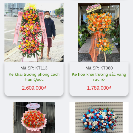
Mã SP: KT113
Mã SP: KT080
Kệ khai trương phong cách
Kệ hoa khai trương sắc vàng
Hàn Quốc
rực rỡ
2.609.000
₫
1.789.000
₫