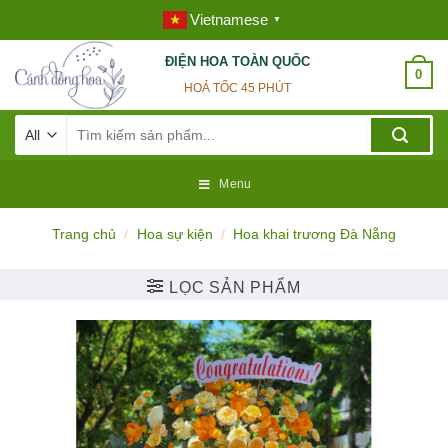
Skip
Vietnamese
▼
to
content
ĐIỆN HOA TOÀN QUỐC
0
HOẢ TỐC 45 PHÚT
Tìm
kiếm:
Menu
Trang chủ
/
Hoa sự kiện
/
Hoa khai trương Đà Nẵng
LỌC SẢN PHẨM