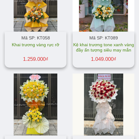
Mã SP: KT058
Mã SP: KT089
Kệ khai trương tone xanh vàng
Khai trương vàng rực rỡ
đầy ấn tượng siêu may mắn
1.259.000
₫
1.049.000
₫