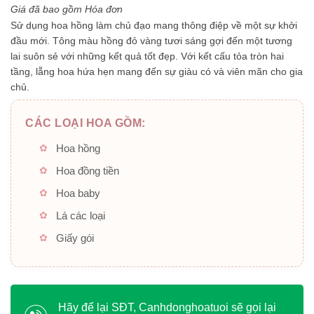
5
Giá đã bao gồm Hóa đơn
sao
Sử dụng hoa hồng làm chủ đạo mang thông điệp về một sự khởi
đầu mới. Tông màu hồng đỏ vàng tươi sáng gợi đến một tương
lai suôn sẻ với những kết quả tốt đẹp. Với kết cấu tỏa tròn hai
tầng, lẵng hoa hứa hẹn mang đến sự giàu có và viên mãn cho gia
chủ.
CÁC LOẠI HOA GỒM:
Hoa hồng
Hoa đồng tiền
Hoa baby
Lá các loại
Giấy gói
Hãy để lại SĐT, Canhdonghoatuoi sẽ gọi lại