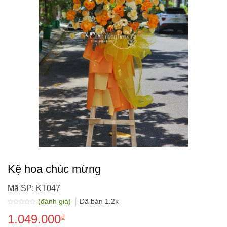
Kệ hoa chúc mừng
Mã SP: KT047
(đánh giá)
Đã bán
1.2k
Được
1.049.000
xếp
₫
hạng
0.0