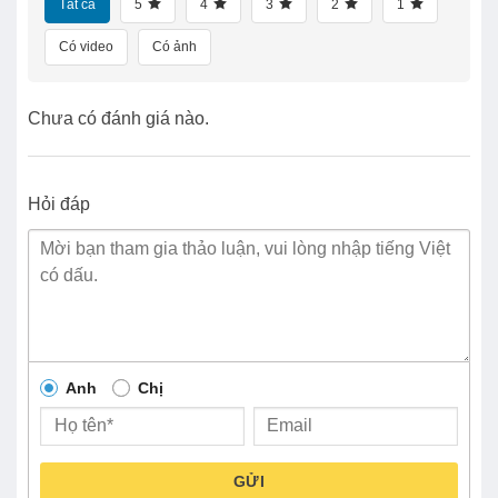
Tất cả
5
4
3
2
1
Có video
Có ảnh
Chưa có đánh giá nào.
Hỏi đáp
Anh
Chị
GỬI