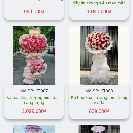
đầy ấn tượng siêu may mắn
999.000
₫
1.049.000
₫
Mã SP: KT067
Mã SP: KT083
Kệ hoa khai trương hiện đại –
Kệ hoa khai trương tone hồng
sang trọng
và đỏ
2.099.000
₫
839.000
₫