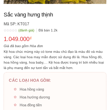
Sắc vàng hưng thịnh
Mã SP: KT017
(đánh giá)
Đã bán
1.2k
Được
1.049.000
xếp
₫
hạng
0.0
5
Giá đã bao gồm Hóa đơn
sao
Kệ hoa chúc mừng này có tone màu chủ đạo là màu đỏ và màu
vàng. Các loại hoa may mắn được sử dụng đó là: Hoa hồng đỏ,
hoa hồng vàng, hoa baby,… Kệ hoa được trang trí bởi nhiều loại
lá phụ mang đến sự tươi tắn và bắt mắt hơn.
CÁC LOẠI HOA GỒM:
Hoa hồng vàng
Hoa hướng dương
Hoa đồng tiền