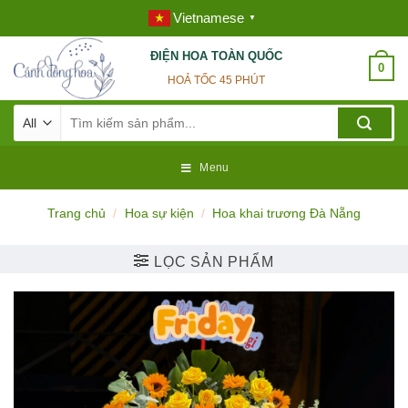
Skip
Vietnamese
▼
to
content
ĐIỆN HOA TOÀN QUỐC
0
HOẢ TỐC 45 PHÚT
Tìm
kiếm:
Menu
Trang chủ
/
Hoa sự kiện
/
Hoa khai trương Đà Nẵng
LỌC SẢN PHẨM