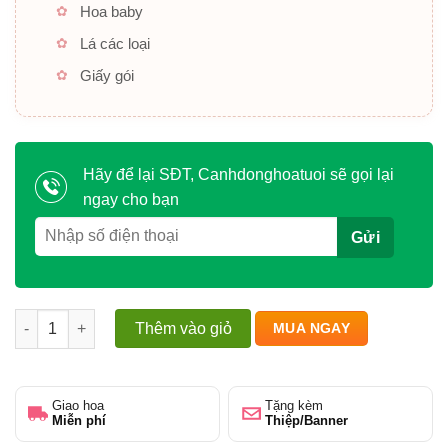
Hoa baby
Lá các loại
Giấy gói
Hãy để lại SĐT, Canhdonghoatuoi sẽ gọi lại
ngay cho bạn
Sắc vàng hưng thịnh số lượng
Thêm vào giỏ
MUA NGAY
Giao hoa
Tặng kèm
Miễn phí
Thiệp/Banner