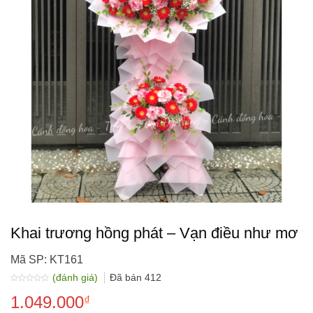
Khai trương hồng phát – Vạn điều như mơ
Mã SP: KT161
(đánh giá)
Đã bán
412
Được
1.049.000
xếp
₫
hạng
0.0