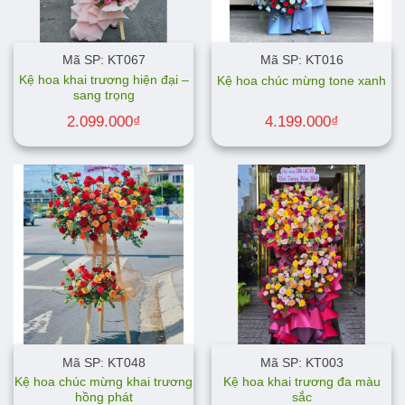
Mã SP: KT067
Mã SP: KT016
Kệ hoa khai trương hiện đại –
Kệ hoa chúc mừng tone xanh
sang trọng
2.099.000
₫
4.199.000
₫
Mã SP: KT048
Mã SP: KT003
Kệ hoa chúc mừng khai trương
Kệ hoa khai trương đa màu
hồng phát
sắc