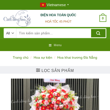
Skip
Vietnamese
▼
to
content
ĐIỆN HOA TOÀN QUỐC
0
HOẢ TỐC 45 PHÚT
Tìm
kiếm:
Menu
Trang chủ
/
Hoa sự kiện
/
Hoa khai trương Đà Nẵng
LỌC SẢN PHẨM