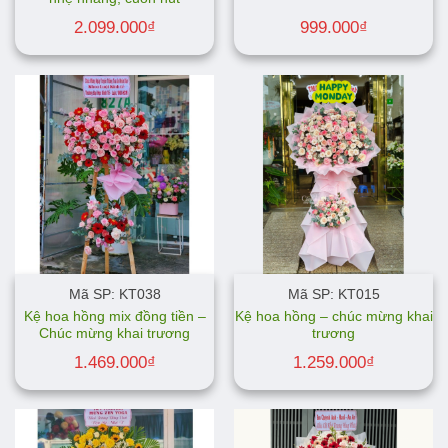
2.099.000
₫
999.000
₫
Mã SP: KT038
Mã SP: KT015
Kệ hoa hồng mix đồng tiền –
Kệ hoa hồng – chúc mừng khai
Chúc mừng khai trương
trương
1.469.000
₫
1.259.000
₫