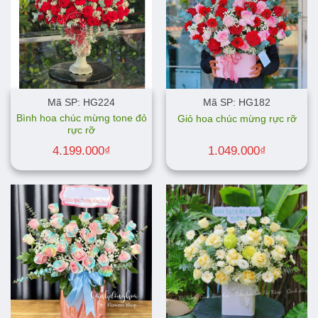
Mã SP: HG224
Mã SP: HG182
Bình hoa chúc mừng tone đỏ
Giỏ hoa chúc mừng rực rỡ
rực rỡ
4.199.000
₫
1.049.000
₫