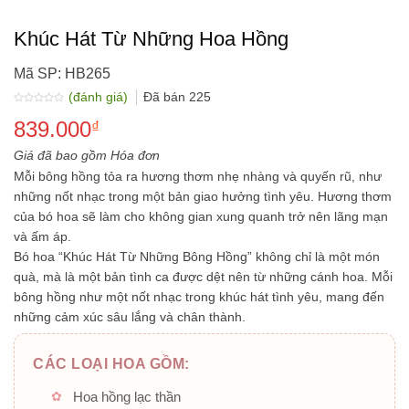
Khúc Hát Từ Những Hoa Hồng
Mã SP: HB265
(đánh giá)
Đã bán
225
Được
839.000
xếp
₫
hạng
0.0
5
Giá đã bao gồm Hóa đơn
sao
Mỗi bông hồng tỏa ra hương thơm nhẹ nhàng và quyến rũ, như
những nốt nhạc trong một bản giao hưởng tình yêu. Hương thơm
của bó hoa sẽ làm cho không gian xung quanh trở nên lãng mạn
và ấm áp.
Bó hoa “Khúc Hát Từ Những Bông Hồng” không chỉ là một món
quà, mà là một bản tình ca được dệt nên từ những cánh hoa. Mỗi
bông hồng như một nốt nhạc trong khúc hát tình yêu, mang đến
những cảm xúc sâu lắng và chân thành.
CÁC LOẠI HOA GỒM:
Hoa hồng lạc thần