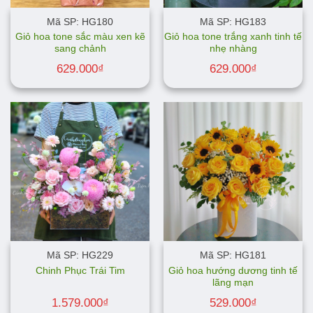
Mã SP: HG180
Mã SP: HG183
Giỏ hoa tone sắc màu xen kẽ
Giỏ hoa tone trắng xanh tinh tế
sang chảnh
nhẹ nhàng
629.000
₫
629.000
₫
Mã SP: HG229
Mã SP: HG181
Giỏ hoa hướng dương tinh tế
Chinh Phục Trái Tim
lãng mạn
1.579.000
₫
529.000
₫