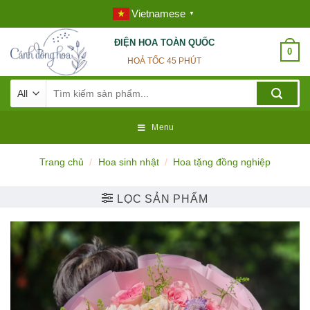
Skip
Vietnamese
▼
to
content
ĐIỆN HOA TOÀN QUỐC
0
HOẢ TỐC 45 PHÚT
Tìm
kiếm:
Menu
Trang chủ
/
Hoa sinh nhật
/
Hoa tặng đồng nghiệp
LỌC SẢN PHẨM