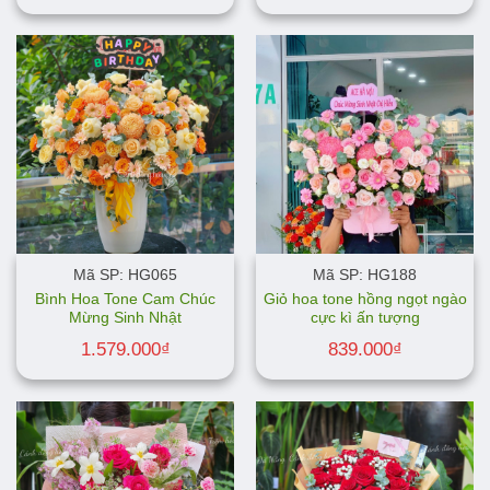
Mã SP: HG065
Mã SP: HG188
Bình Hoa Tone Cam Chúc
Giỏ hoa tone hồng ngọt ngào
Mừng Sinh Nhật
cực kì ấn tượng
1.579.000
₫
839.000
₫