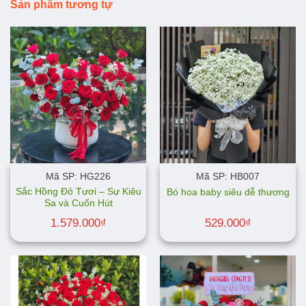
Sản phẩm tương tự
Mã SP: HG226
Mã SP: HB007
Sắc Hồng Đỏ Tươi – Sự Kiêu
Bó hoa baby siêu dễ thương
Sa và Cuốn Hút
1.579.000
₫
529.000
₫