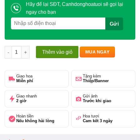
Hãy để lại SĐT, Canhdonghoatuoi sẽ gọi lại
ngay cho bạn
Khúc Hát Từ Những Hoa Hồng số lượng
Thêm vào giỏ
MUA NGAY
Giao hoa
Tặng kèm
Miễn phí
Thiệp/Banner
Giao nhanh
Gửi ảnh
2 giờ
Trước khi giao
Hoàn tiền
Hoa tươi
Nếu không hài lòng
Cam kết 3 ngày