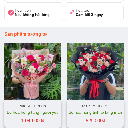
Hoàn tiền
Hoa tươi
Nếu không hài lòng
Cam kết 3 ngày
Sản phẩm tương tự
Mã SP: HB008
Mã SP: HB129
Bó hoa hồng tặng người yêu
Bó hoa hồng tinh tế lãng mạn
1.049.000
₫
529.000
₫