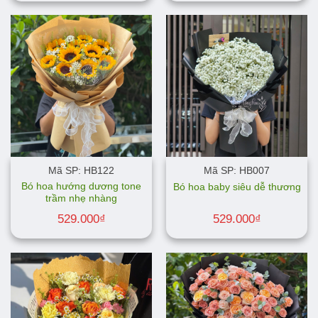
Mã SP: HB122
Mã SP: HB007
Bó hoa hướng dương tone
Bó hoa baby siêu dễ thương
trầm nhẹ nhàng
529.000
₫
529.000
₫