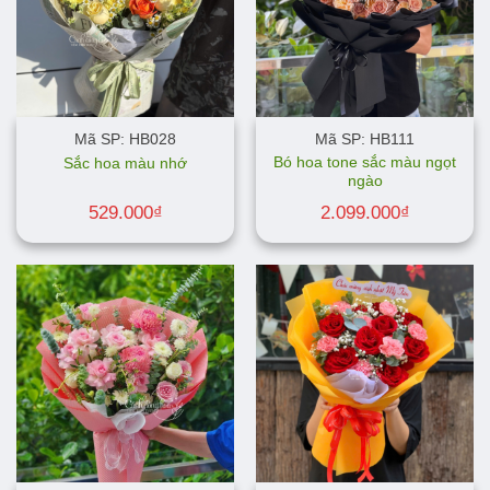
Mã SP: HB028
Mã SP: HB111
Bó hoa tone sắc màu ngọt
Sắc hoa màu nhớ
ngào
529.000
₫
2.099.000
₫