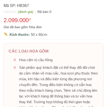
Mã SP: HB367
(đánh giá)
Đã bán
0
Được
2.099.000
xếp
₫
hạng
0.0
5
Giá đã bao gồm Hóa đơn
sao
Kích thước:
50 x 60cm
CÁC LOẠI HOA GỒM:
Hoa cẩm tú cầu hồng
Sản phẩm quý khách đặt có thể thay đổi đôi chút
do cảm nhận về màu sắc, hoa tươi phụ thuộc theo
mùa, khí hậu và điều kiện từng địa phương nơi
chuyển đến. Trong điều kiện không có sẵn hoa
theo mẫu khách hàng chọn, Tiệm sẽ chủ động liên
lạc với khách hàng để thông báo và tư vấn hoa
thay thế. Trường hợp không đủ thời gian hoặc