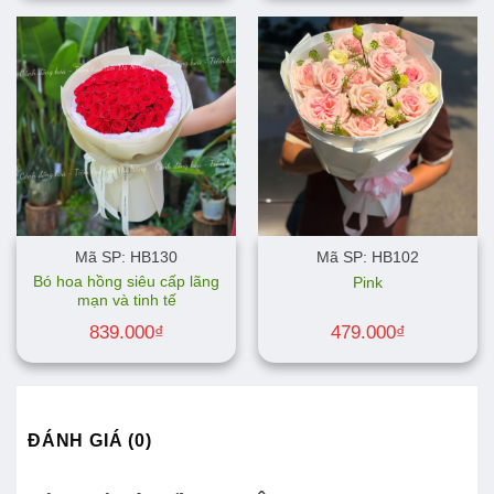
Mã SP: HB130
Mã SP: HB102
Bó hoa hồng siêu cấp lãng
Pink
mạn và tinh tế
839.000
₫
479.000
₫
ĐÁNH GIÁ (0)