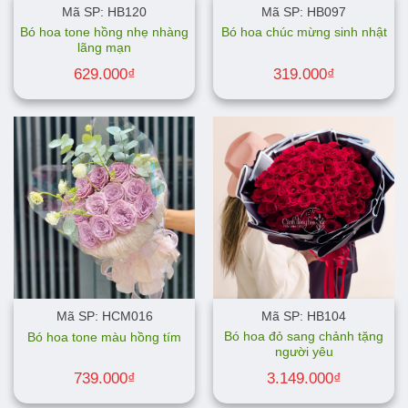
Mã SP: HB120
Mã SP: HB097
Bó hoa tone hồng nhẹ nhàng
Bó hoa chúc mừng sinh nhật
lãng mạn
629.000
₫
319.000
₫
Mã SP: HCM016
Mã SP: HB104
Bó hoa đỏ sang chảnh tặng
Bó hoa tone màu hồng tím
người yêu
739.000
₫
3.149.000
₫