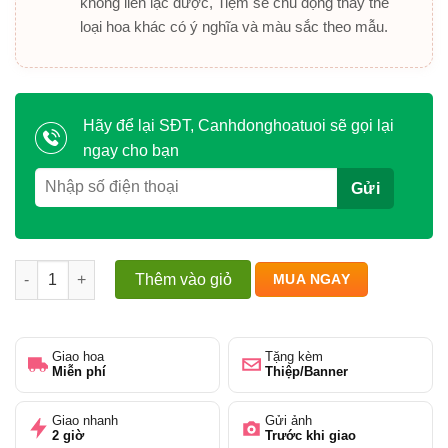
không liên lạc được, Tiệm sẽ chủ động thay thế
loại hoa khác có ý nghĩa và màu sắc theo mẫu.
Hãy để lại SĐT, Canhdonghoatuoi sẽ gọi lại
ngay cho bạn
Mây Hồng Dịu Êm số lượng
Thêm vào giỏ
MUA NGAY
Giao hoa
Tặng kèm
Miễn phí
Thiệp/Banner
Giao nhanh
Gửi ảnh
2 giờ
Trước khi giao