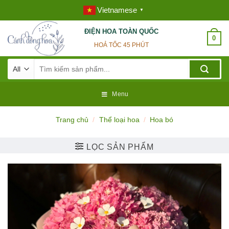
Skip
Vietnamese
▼
to
content
ĐIỆN HOA TOÀN QUỐC
0
HOẢ TỐC 45 PHÚT
Tìm
kiếm:
Menu
Trang chủ
/
Thể loại hoa
/
Hoa bó
LỌC SẢN PHẨM