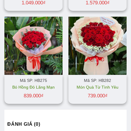
1.049.000
₫
1.579.000
₫
Mã SP: HB275
Mã SP: HB282
Bó Hồng Đỏ Lãng Mạn
Món Quà Từ Tình Yêu
839.000
₫
739.000
₫
ĐÁNH GIÁ (0)