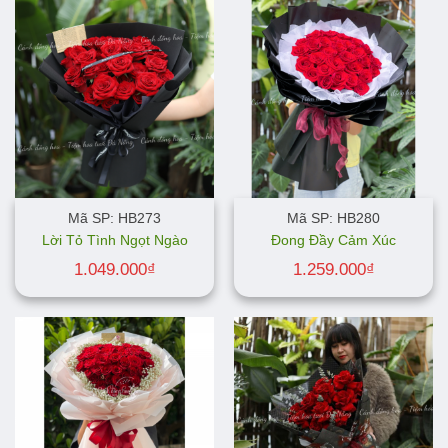
Mã SP: HB273
Mã SP: HB280
Lời Tỏ Tình Ngọt Ngào
Đong Đầy Cảm Xúc
1.049.000
₫
1.259.000
₫