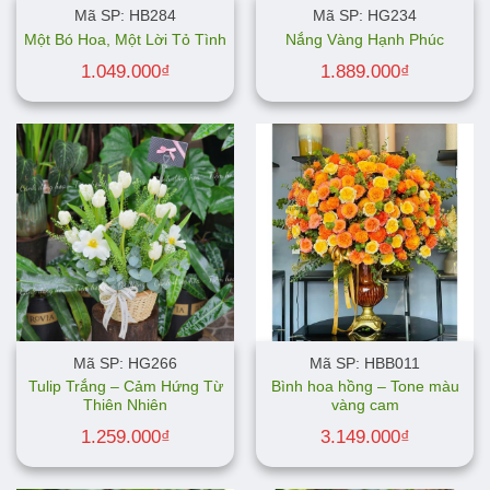
Mã SP: HB284
Mã SP: HG234
Một Bó Hoa, Một Lời Tỏ Tình
Nắng Vàng Hạnh Phúc
1.049.000
₫
1.889.000
₫
Mã SP: HG266
Mã SP: HBB011
Tulip Trắng – Cảm Hứng Từ
Bình hoa hồng – Tone màu
Thiên Nhiên
vàng cam
1.259.000
₫
3.149.000
₫