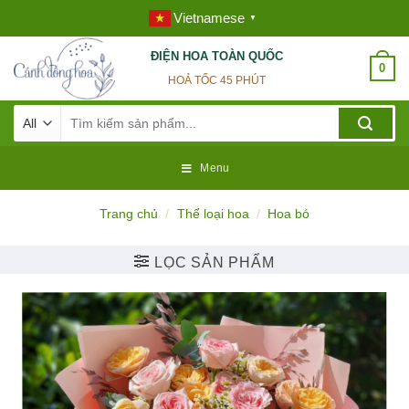
Skip
Vietnamese
▼
to
content
ĐIỆN HOA TOÀN QUỐC
0
HOẢ TỐC 45 PHÚT
Tìm
kiếm:
Menu
Trang chủ
/
Thể loại hoa
/
Hoa bó
LỌC SẢN PHẨM