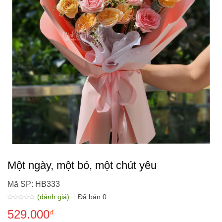
Một ngày, một bó, một chút yêu
Mã SP: HB333
(đánh giá)
Đã bán
0
Được
529.000
xếp
₫
hạng
0.0