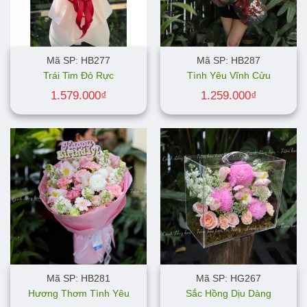
Mã SP: HB277
Mã SP: HB287
Trái Tim Đỏ Rực
Tình Yêu Vĩnh Cửu
1.579.000
₫
1.259.000
₫
Mã SP: HB281
Mã SP: HG267
Hương Thơm Tình Yêu
Sắc Hồng Dịu Dàng