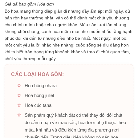
5
Giá đã bao gồm Hóa đơn
sao
Bó hoa mang thông điệp giản dị nhưng đầy ấm áp: mỗi ngày, dù
bận rộn hay thường nhật, vẫn có thể dành một chút yêu thương
cho chính mình hoặc cho người khác. Màu sắc tươi tắn nhưng
không chói chang, cánh hoa mềm mại như muốn nhắc rằng hạnh
phúc đôi khi đến từ những điều nhỏ bé nhất. Một ngày, một bó,
một chút yêu là lời nhắc nhẹ nhàng: cuộc sống sẽ dịu dàng hơn
khi ta biết trân trọng từng khoảnh khắc và trao đi chút quan tâm,
chút yêu thương mỗi ngày.
CÁC LOẠI HOA GỒM:
Hoa hồng ohara
Hoa hồng juliet
Hoa cúc tana
Sản phẩm quý khách đặt có thể thay đổi đôi chút
do cảm nhận về màu sắc, hoa tươi phụ thuộc theo
mùa, khí hậu và điều kiện từng địa phương nơi
chuyển đến. Trong điều kiện không có sẵn hoa