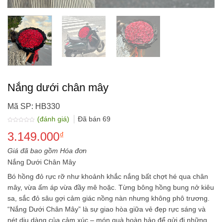
Nắng dưới chân mây
Mã SP: HB330
(đánh giá)
Đã bán
69
Được
3.149.000
xếp
₫
hạng
0.0
5
Giá đã bao gồm Hóa đơn
sao
Nắng Dưới Chân Mây
Bó hồng đỏ rực rỡ như khoảnh khắc nắng bất chợt hé qua chân
mây, vừa ấm áp vừa đầy mê hoặc. Từng bông hồng bung nở kiêu
sa, sắc đỏ sâu gợi cảm giác nồng nàn nhưng không phô trương.
“Nắng Dưới Chân Mây” là sự giao hòa giữa vẻ đẹp rực sáng và
nét dịu dàng của cảm xúc – món quà hoàn hảo để gửi đi những