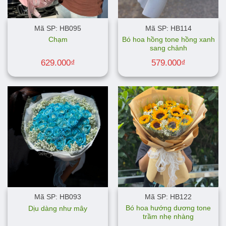
Mã SP: HB095
Mã SP: HB114
Bó hoa hồng tone hồng xanh
Chạm
sang chảnh
629.000
₫
579.000
₫
Mã SP: HB093
Mã SP: HB122
Bó hoa hướng dương tone
Dịu dàng như mây
trầm nhẹ nhàng