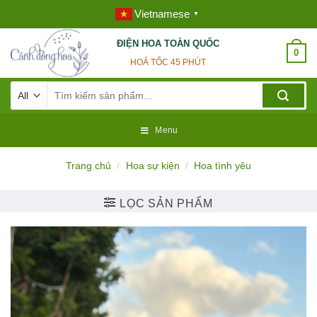
Skip
Vietnamese
▼
to
content
ĐIỆN HOA TOÀN QUỐC
0
HOẢ TỐC 45 PHÚT
Tìm
kiếm:
Menu
Trang chủ
/
Hoa sự kiện
/
Hoa tình yêu
LỌC SẢN PHẨM