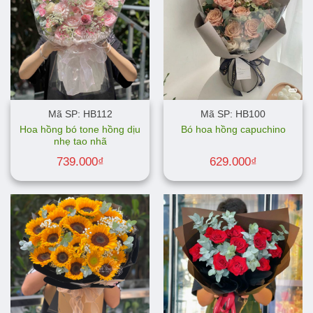
Mã SP: HB112
Mã SP: HB100
Hoa hồng bó tone hồng dịu
Bó hoa hồng capuchino
nhẹ tao nhã
739.000
₫
629.000
₫