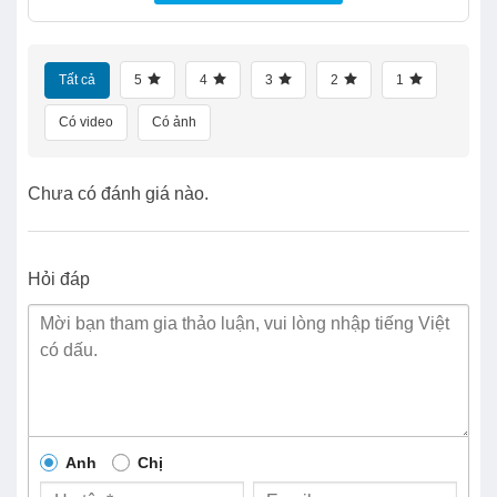
Tất cả
5
4
3
2
1
Có video
Có ảnh
Chưa có đánh giá nào.
Hỏi đáp
Anh
Chị