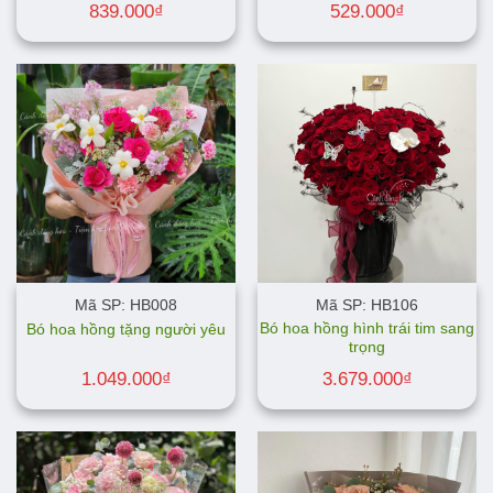
839.000
₫
529.000
₫
Mã SP: HB008
Mã SP: HB106
Bó hoa hồng hình trái tim sang
Bó hoa hồng tặng người yêu
trọng
1.049.000
₫
3.679.000
₫