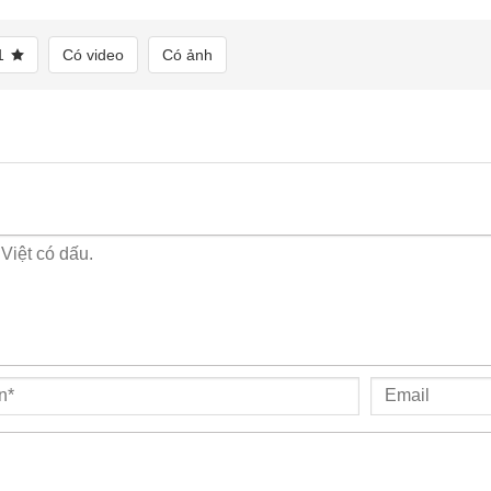
1
Có video
Có ảnh