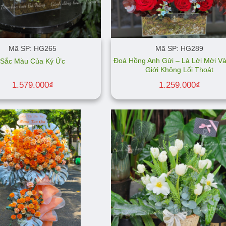
Mã SP: HG265
Mã SP: HG289
Đoá Hồng Anh Gửi – Là Lời Mời V
Sắc Màu Của Ký Ức
Giới Không Lối Thoát
1.579.000
₫
1.259.000
₫