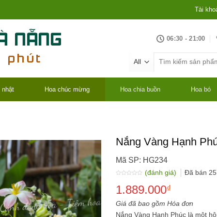
Tài kho
06:30 - 21:00
Tìm
kiếm:
 nhật
Hoa chúc mừng
Hoa chia buồn
Hoa bó
Nắng Vàng Hạnh Ph
Mã SP: HG234
(đánh giá)
Đã bán
25
Được
1.889.000
xếp
₫
hạng
0.0
5
Giá đã bao gồm Hóa đơn
sao
Nắng Vàng Hạnh Phúc là một h