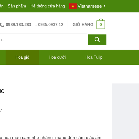
Vietnamese
ản
Sản phẩm
Hệ thống cửa hàng
▼
0
0989.183.283
GIỎ HÀNG
- 0935.0937.12
Hoa giỏ
Hoa cưới
Hoa Tulip
úc
7
ộp hoa màu cam nhẹ nhàng, mang đến cảm giác ấm