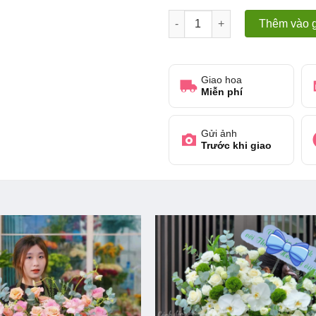
Nắng Vàng Hạnh Phúc số lượ
Thêm vào g
Giao hoa
Miễn phí
Gửi ảnh
Trước khi giao