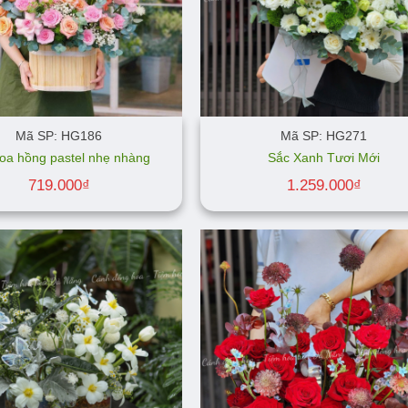
Mã SP: HG186
Mã SP: HG271
oa hồng pastel nhẹ nhàng
Sắc Xanh Tươi Mới
719.000
₫
1.259.000
₫