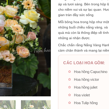
áp và tươi sáng. Bên trong hộp 
cho niềm vui và sự lạc quan. Hư
gian tràn đầy sức sống.
Mỗi bông hoa trong hộp như một
những buổi chiều nắng vàng, và 
quà mà còn là thông điệp về tìn
những ai nhận được.
Chắc chắn rằng Nắng Vàng Hạnh 
cảm chân thành và mang lại niề
CÁC LOẠI HOA GỒM:
Hoa hồng Capuchino
Hoa hồng victor
Hoa hồng juliet
Hoa violet
Hoa Tulip hồng