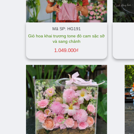
Mã SP: HG191
Giỏ hoa khai trương tone đỏ cam sặc sỡ
và sang chảnh
1.049.000
₫