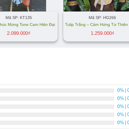
Mã SP: KT135
Mã SP: HG266
húc Mừng Tone Cam Hiện Đại
Tulip Trắng – Cảm Hứng Từ Thiên
2.099.000
₫
1.259.000
₫
0%
| 
0%
| 
0%
| 
0%
| 
0%
| 