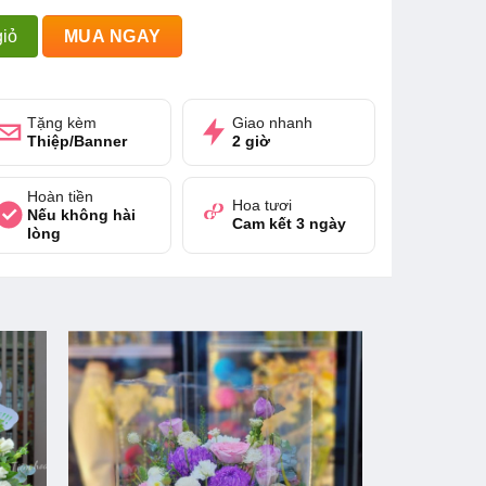
ng
iỏ
MUA NGAY
Tặng kèm
Giao nhanh
Thiệp/Banner
2 giờ
Hoàn tiền
Hoa tươi
Nếu không hài
Cam kết 3 ngày
lòng