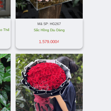
Mã SP: HG267
ào Thế
Sắc Hồng Dịu Dàng
1.579.000
₫