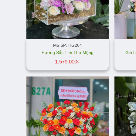
Mã SP: HG264
Hương Sắc Tím Thơ Mộng
Giỏ h
1.579.000
₫