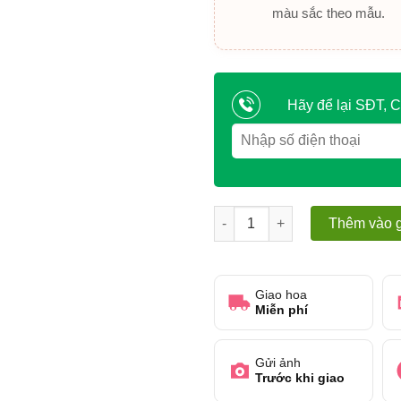
màu sắc theo mẫu.
Hãy để lại SĐT, C
Rạng rỡ muôn màu số lượng
Thêm vào g
Giao hoa
Miễn phí
Gửi ảnh
Trước khi giao