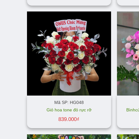
Mã SP: HG048
Giỏ hoa tone đỏ rực rỡ
Bìnhc
839.000
₫