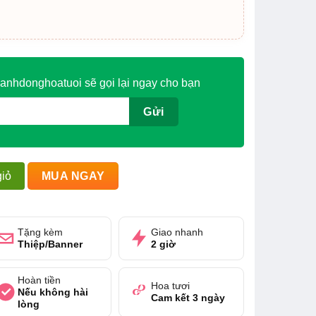
anhdonghoatuoi sẽ gọi lại ngay cho bạn
iỏ
MUA NGAY
Tặng kèm
Giao nhanh
Thiệp/Banner
2 giờ
Hoàn tiền
Hoa tươi
Nếu không hài
Cam kết 3 ngày
lòng