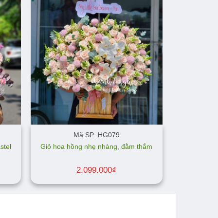
Mã SP: HG079
stel
Giỏ hoa hồng nhẹ nhàng, đằm thắm
á
2.099.000
₫
ện
049.000₫.