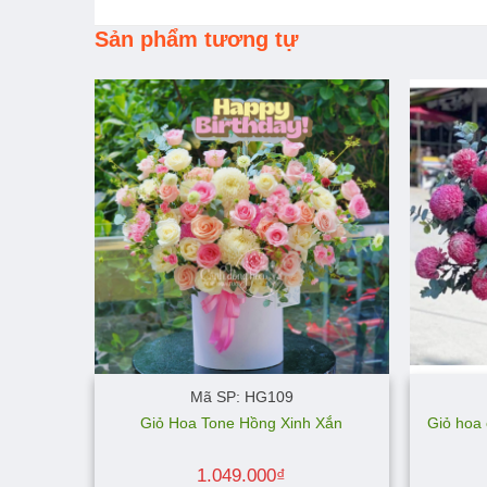
Sản phẩm tương tự
Mã SP: HG109
Giỏ hoa 
Giỏ Hoa Tone Hồng Xinh Xắn
1.049.000
₫