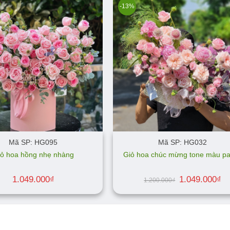
-13%
Mã SP: HG095
Mã SP: HG032
iỏ hoa hồng nhẹ nhàng
Giỏ hoa chúc mừng tone màu pa
Giá
Gi
1.049.000
₫
1.049.000
₫
1.200.000
₫
gốc
hi
là:
tại
1.200.000₫.
là:
1.