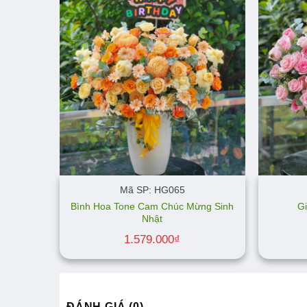
Mã SP: HG065
Bình Hoa Tone Cam Chúc Mừng Sinh
G
Nhật
1.579.000
₫
ĐÁNH GIÁ (0)