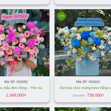
-1%
Mã SP: HG092
Mã SP: HG043
úc mẫu đơn hồng – Yên vui
Giỏ hoa chúc mừng tone trắng 
Giá
Giá
1.049.000
₫
739.000
₫
750.000
₫
gốc
hiện
là:
tại
750.000₫.
là:
739.