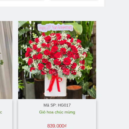
Mã SP: HG017
c
Giỏ hoa chúc mừng
839.000
₫