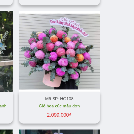
Mã SP: HG108
xanh
Giỏ hoa cúc mẫu đơn
2.099.000
₫
000₫.