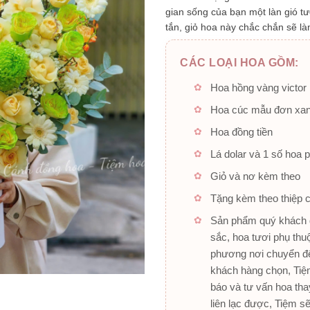
gian sống của bạn một làn gió tư
tắn, giỏ hoa này chắc chắn sẽ là
CÁC LOẠI HOA GỒM:
Hoa hồng vàng victor
Hoa cúc mẫu đơn xa
Hoa đồng tiền
Lá dolar và 1 số hoa 
Giỏ và nơ kèm theo
Tặng kèm theo thiệp 
Sản phẩm quý khách đ
sắc, hoa tươi phụ thu
phương nơi chuyển đế
khách hàng chọn, Tiệm
báo và tư vấn hoa tha
liên lạc được, Tiệm s