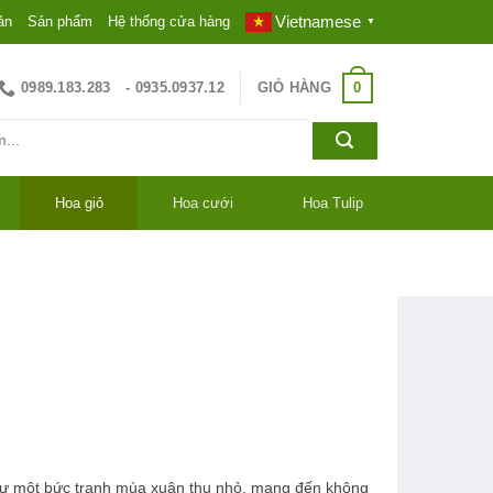
Vietnamese
ản
Sản phẩm
Hệ thống cửa hàng
▼
0
0989.183.283
GIỎ HÀNG
- 0935.0937.12
Hoa giỏ
Hoa cưới
Hoa Tulip
ư một bức tranh mùa xuân thu nhỏ, mang đến không