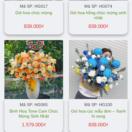
Mã SP: HG017
Mã SP: HG074
Giỏ hoa hồng chúc mừng sinh
Giỏ hoa chúc mừng
nhật
839.000
₫
839.000
₫
Mã SP: HG065
Mã SP: HG100
Bình Hoa Tone Cam Chúc
Giỏ hoa cúc mẫu đơn – Xanh
Mừng Sinh Nhật
hi vọng
1.579.000
₫
839.000
₫