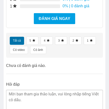
0%
| 0 đánh giá
1
ĐÁNH GIÁ NGAY
Tất cả
5
4
3
2
1
Có video
Có ảnh
Chưa có đánh giá nào.
Hỏi đáp