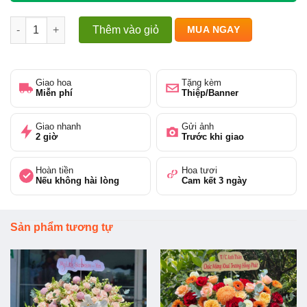
Tình Yêu và Sự Dịu Dàng số lượng
Thêm vào giỏ
MUA NGAY
Giao hoa
Tặng kèm
Miễn phí
Thiệp/Banner
Giao nhanh
Gửi ảnh
2 giờ
Trước khi giao
Hoàn tiền
Hoa tươi
Nếu không hài lòng
Cam kết 3 ngày
Sản phẩm tương tự