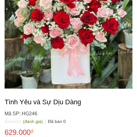
Tình Yêu và Sự Dịu Dàng
Mã SP: HG246
(đánh giá)
Đã bán
0
Được
629.000
xếp
₫
hạng
0.0