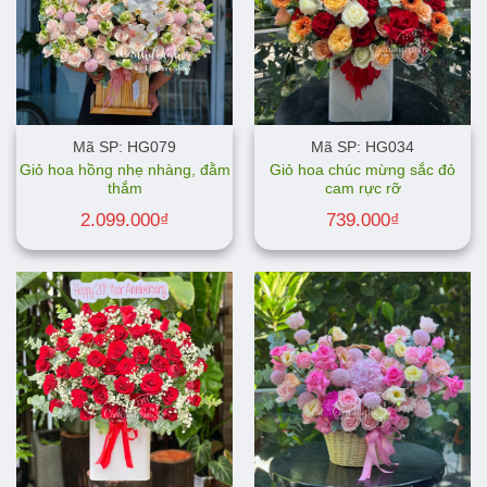
Mã SP: HG079
Mã SP: HG034
Giỏ hoa hồng nhẹ nhàng, đằm
Giỏ hoa chúc mừng sắc đỏ
thắm
cam rực rỡ
2.099.000
₫
739.000
₫