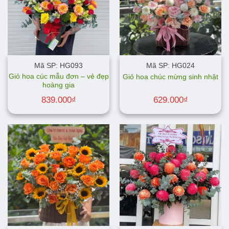
Mã SP: HG093
Mã SP: HG024
Giỏ hoa cúc mẫu đơn – vẻ đẹp
Giỏ hoa chúc mừng sinh nhật
hoàng gia
839.000
₫
629.000
₫