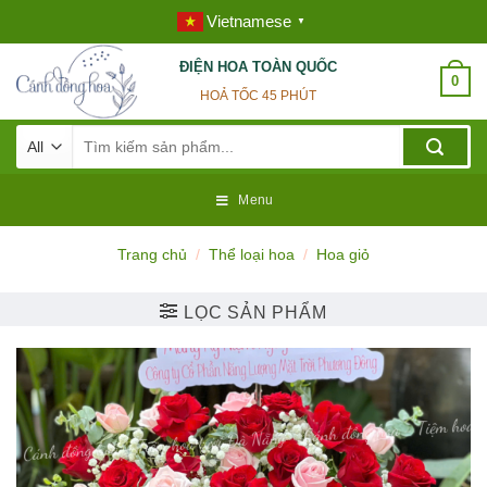
Skip
Vietnamese
▼
to
content
ĐIỆN HOA TOÀN QUỐC
0
HOẢ TỐC 45 PHÚT
Tìm
kiếm:
Menu
Trang chủ
/
Thể loại hoa
/
Hoa giỏ
LỌC SẢN PHẨM