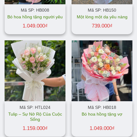
Mã SP: HB008
Mã SP: HB150
Bó hoa hồng tặng người yêu
Một lòng một dạ yêu nàng
1.049.000
₫
739.000
₫
Mã SP: HTL024
Mã SP: HB018
Tulip – Sự Nở Rộ Của Cuộc
Bó hoa hồng tặng vợ
Sống
1.159.000
₫
1.049.000
₫