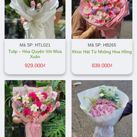
Mã SP: HTL021
Mã SP: HB265
Tulip – Hòa Quyện Với Mùa
Khúc Hát Từ Những Hoa Hồng
Xuân
929.000
₫
839.000
₫