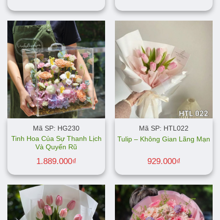
Mã SP: HG230
Mã SP: HTL022
Tinh Hoa Của Sự Thanh Lịch
Tulip – Không Gian Lãng Mạn
Và Quyến Rũ
1.889.000
₫
929.000
₫