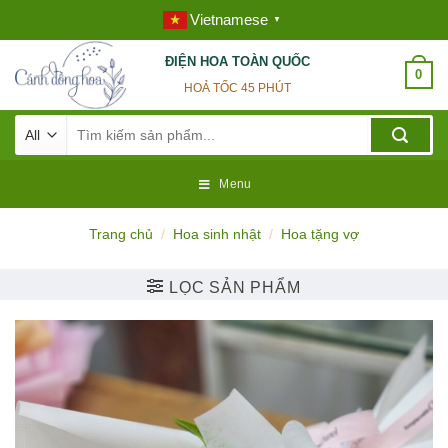
Skip
Vietnamese
▼
to
content
ĐIỆN HOA TOÀN QUỐC
0
HOẢ TỐC 45 PHÚT
Tìm
kiếm:
Menu
Trang chủ
/
Hoa sinh nhật
/
Hoa tặng vợ
LỌC SẢN PHẨM