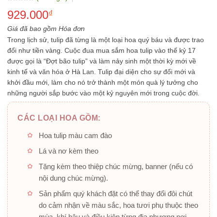
Được
929.000
xếp
₫
hạng
0.0
5
Giá đã bao gồm Hóa đơn
sao
Trong lịch sử, tulip đã từng là một loại hoa quý báu và được trao
đổi như tiền vàng. Cuộc đua mua sắm hoa tulip vào thế kỷ 17
được gọi là “Đợt bão tulip” và làm nảy sinh một thời kỳ mới về
kinh tế và văn hóa ở Hà Lan. Tulip đại diện cho sự đổi mới và
khởi đầu mới, làm cho nó trở thành một món quà lý tưởng cho
những người sắp bước vào một kỷ nguyên mới trong cuộc đời.
CÁC LOẠI HOA GỒM:
Hoa tulip màu cam đào
Lá và nơ kèm theo
Tặng kèm theo thiệp chúc mừng, banner (nếu có
nội dung chúc mừng).
Sản phẩm quý khách đặt có thể thay đổi đôi chút
do cảm nhận về màu sắc, hoa tươi phụ thuộc theo
mùa, khí hậu và điều kiện từng địa phương nơi