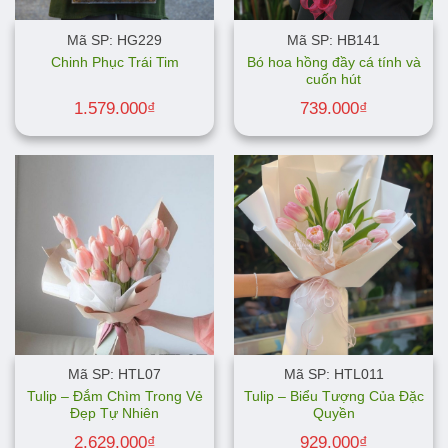
Mã SP: HG229
Mã SP: HB141
Bó hoa hồng đầy cá tính và
Chinh Phục Trái Tim
cuốn hút
1.579.000
₫
739.000
₫
Mã SP: HTL07
Mã SP: HTL011
Tulip – Đắm Chìm Trong Vẻ
Tulip – Biểu Tượng Của Đặc
Đẹp Tự Nhiên
Quyền
2.629.000
₫
929.000
₫