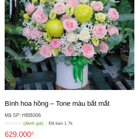
Bình hoa hồng – Tone màu bắt mắt
Mã SP: HBB006
(đánh giá)
Đã bán
1.7k
Được
629.000
xếp
₫
hạng
0.0