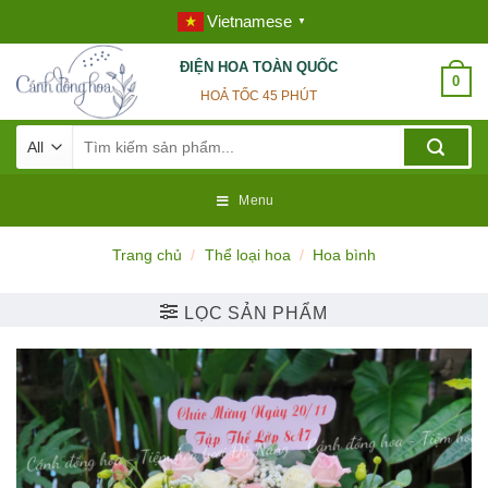
Skip
Vietnamese
▼
to
content
ĐIỆN HOA TOÀN QUỐC
0
HOẢ TỐC 45 PHÚT
Tìm
kiếm:
Menu
Trang chủ
/
Thể loại hoa
/
Hoa bình
LỌC SẢN PHẨM