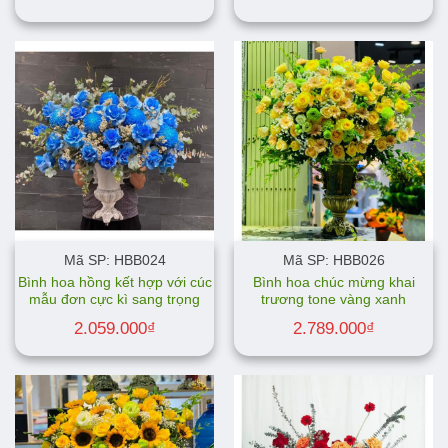
Mã SP: HBB024
Mã SP: HBB026
Bình hoa hồng kết hợp với cúc
Bình hoa chúc mừng khai
mẫu đơn cực kì sang trọng
trương tone vàng xanh
2.059.000
₫
2.789.000
₫