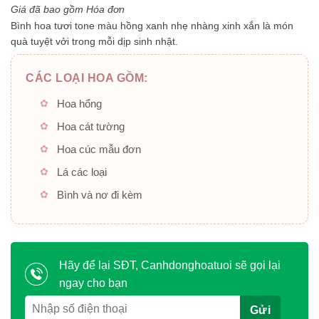
5
Giá đã bao gồm Hóa đơn
sao
Bình hoa tươi tone màu hồng xanh nhẹ nhàng xinh xắn là món
quà tuyệt vởi trong mỗi dịp sinh nhật.
CÁC LOẠI HOA GỒM:
Hoa hổng
Hoa cát tường
Hoa cúc mẫu đơn
Lá các loại
Bình và nơ đi kèm
Hãy để lại SĐT, Canhdonghoatuoi sẽ gọi lại
ngay cho bạn