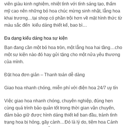
viên giàu kinh nghiệm, nhiệt tình với tính sáng tạo, thẩm
mỹ cao nên những
bó hoa chúc mừng sinh nhật
, lẵng hoa
khai trương…tại shop có phần trội hơn về mặt hình thức từ
màu sắc đến kiểu dáng thiết kế, bao bì…
Đa dạng kiểu dáng hoa sự kiện
Bạn đang cần một bó hoa tròn, một lẵng hoa hai tầng…cho
một sự kiện nào đó hay gửi tặng cho một nửa yêu thương
của mình.
Đặt hoa đơn giản – Thanh toán dễ dàng
Giao hoa nhanh chóng, miễn phí với điện hoa 24/7 uy tín
Việc giao hoa nhanh chóng, chuyên nghiệp, đúng hẹn
cùng quá trình bảo quản tốt trong thời gian vận chuyển,
đảm bảo giữ được hình dáng thiết kế ban đầu, tránh tình
trạng hoa bị hỏng, gãy cành…Đó là lý do,
tiệm hoa Cánh