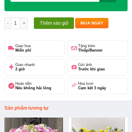
Bình hoa hồng - Tone màu bắt mắt số lượng
Thêm vào giỏ
MUA NGAY
Giao hoa
Tặng kèm
Miễn phí
Thiệp/Banner
Giao nhanh
Gửi ảnh
2 giờ
Trước khi giao
Hoàn tiền
Hoa tươi
Nếu không hài lòng
Cam kết 3 ngày
Sản phẩm tương tự