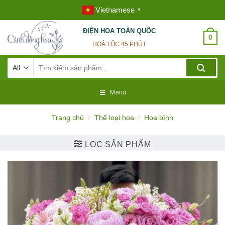
Skip
Vietnamese
▼
to
content
ĐIỆN HOA TOÀN QUỐC
0
HOẢ TỐC 45 PHÚT
Tìm
kiếm:
Menu
Trang chủ
/
Thể loại hoa
/
Hoa bình
LỌC SẢN PHẨM