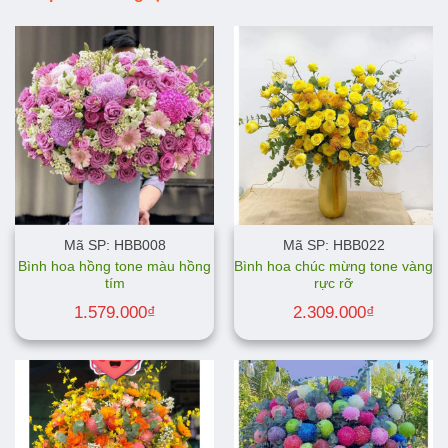
Mã SP: HBB008
Mã SP: HBB022
Bình hoa hồng tone màu hồng
Bình hoa chúc mừng tone vàng
tím
rực rỡ
1.579.000
₫
2.309.000
₫