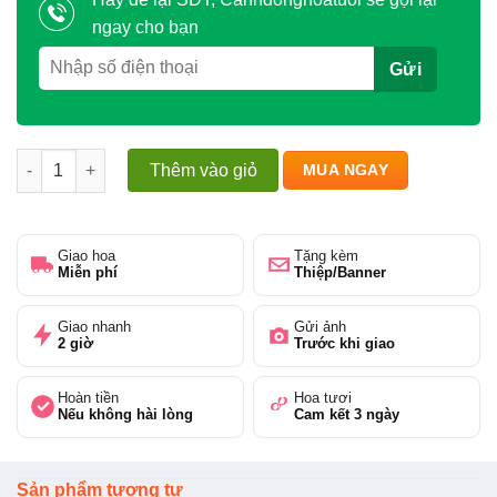
ngay cho bạn
Bình hoa tone màu hồng tím số lượng
Thêm vào giỏ
MUA NGAY
Giao hoa
Tặng kèm
Miễn phí
Thiệp/Banner
Giao nhanh
Gửi ảnh
2 giờ
Trước khi giao
Hoàn tiền
Hoa tươi
Nếu không hài lòng
Cam kết 3 ngày
Sản phẩm tương tự