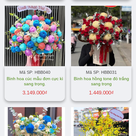
Mã SP: HBB040
Mã SP: HBB031
Bình hoa cúc mẫu đơn cực kì
Bình hoa hồng tone đỏ trắng
sang trọng.
sang trọng
3.149.000
₫
1.449.000
₫