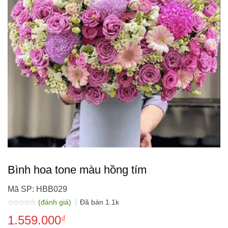
Bình hoa tone màu hồng tím
Mã SP: HBB029
(đánh giá)
Đã bán
1.1k
Được
1.559.000
xếp
₫
hạng
0.0