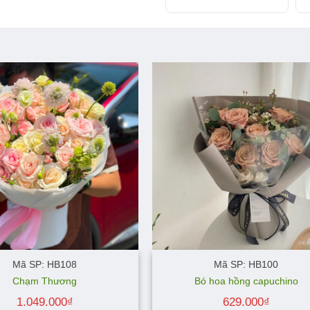
Mã SP: HB108
Mã SP: HB100
Chạm Thương
Bó hoa hồng capuchino
1.049.000
₫
629.000
₫