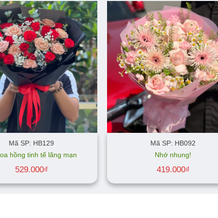
Mã SP: HB129
Mã SP: HB092
oa hồng tinh tế lãng mạn
Nhớ nhung!
529.000
₫
419.000
₫