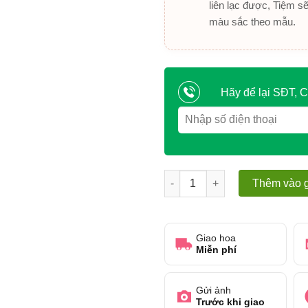
liên lạc được, Tiệm s
màu sắc theo mẫu.
Hãy để lại SĐT, C
Bó hoa baby tặng bạn gái số 
Thêm vào g
Giao hoa
Miễn phí
Gửi ảnh
Trước khi giao