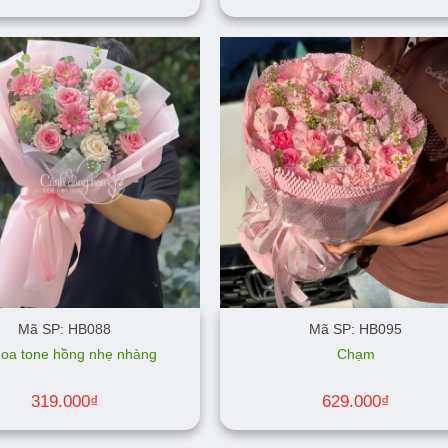
Mã SP: HB088
Mã SP: HB095
hoa tone hồng nhẹ nhàng
Chạm
319.000
₫
629.000
₫