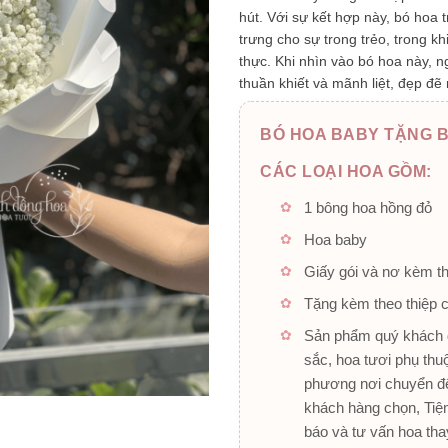
hút. Với sự kết hợp này, bó hoa 
trưng cho sự trong trẻo, trong k
thực. Khi nhìn vào bó hoa này, n
thuần khiết và mãnh liệt, đẹp đẽ
BÓ HOA BABY TẶNG B
CÁC LOẠI HOA GỒM:
1 bông hoa hồng đỏ
Hoa baby
Giấy gói và nơ kèm t
Tặng kèm theo thiệp 
Sản phẩm quý khách đ
sắc, hoa tươi phụ thu
phương nơi chuyển đế
khách hàng chọn, Tiệm
báo và tư vấn hoa tha