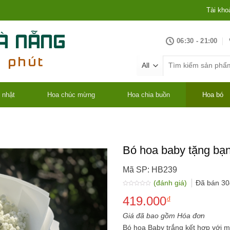
Tài kho
06:30 - 21:00
Tìm
kiếm:
 nhật
Hoa chúc mừng
Hoa chia buồn
Hoa bó
Bó hoa baby tặng bạn
Mã SP: HB239
(đánh giá)
Đã bán
30
Được
419.000
xếp
₫
hạng
0.0
5
Giá đã bao gồm Hóa đơn
sao
Bó hoa Baby trắng kết hợp với m