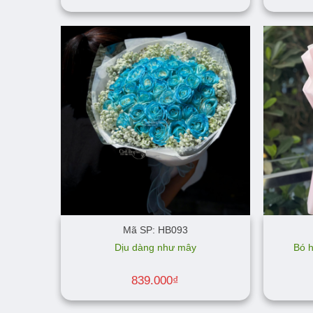
Mã SP: HB093
Dịu dàng như mây
Bó 
839.000
₫