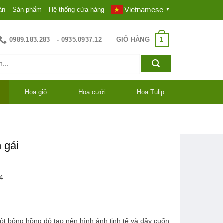
Vietnamese
ản
Sản phẩm
Hệ thống cửa hàng
▼
1
0989.183.283
GIỎ HÀNG
- 0935.0937.12
Hoa giỏ
Hoa cưới
Hoa Tulip
 gái
4
ột bông hồng đỏ tạo nên hình ảnh tinh tế và đầy cuốn