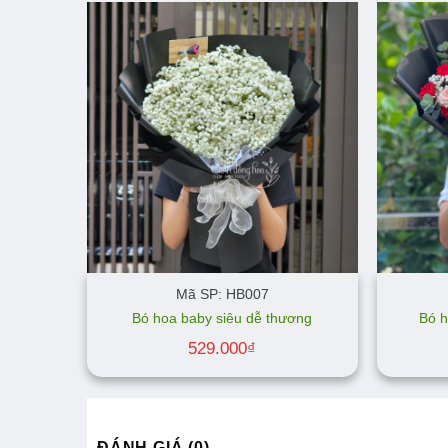
Mã SP: HB007
Bó hoa baby siêu dễ thương
Bó h
529.000
₫
ĐÁNH GIÁ (0)