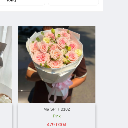
Mã SP: HB102
Pink
479.000
₫