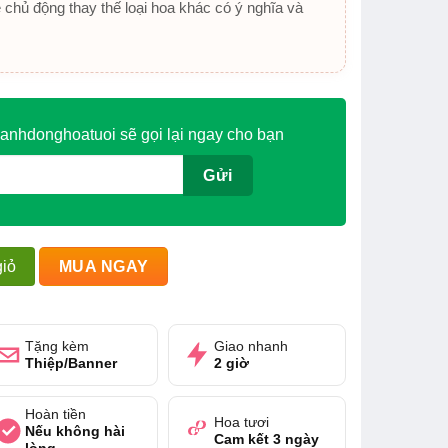
ẽ chủ động thay thế loại hoa khác có ý nghĩa và
anhdonghoatuoi sẽ gọi lại ngay cho bạn
lượng
iỏ
MUA NGAY
Tặng kèm
Giao nhanh
Thiệp/Banner
2 giờ
Hoàn tiền
Hoa tươi
Nếu không hài
Cam kết 3 ngày
lòng