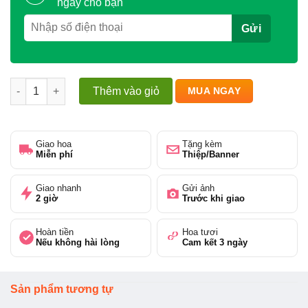
ngay cho bạn
Kệ hoa chia buồn - mãi nhớ thương số lượng
Thêm vào giỏ
MUA NGAY
Giao hoa
Tặng kèm
Miễn phí
Thiệp/Banner
Giao nhanh
Gửi ảnh
2 giờ
Trước khi giao
Hoàn tiền
Hoa tươi
Nếu không hài lòng
Cam kết 3 ngày
Sản phẩm tương tự