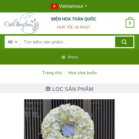
Skip
Vietnamese
▼
to
content
ĐIỆN HOA TOÀN QUỐC
0
HOẢ TỐC 45 PHÚT
Tìm
kiếm:
Menu
Trang chủ
/
Hoa chia buồn
LỌC SẢN PHẨM