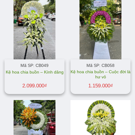
Mã SP: CB049
Mã SP: CB058
Kệ hoa chia buồn – Cuộc đời là
Kệ hoa chia buồn – Kính dâng
hư vô
2.099.000
₫
1.159.000
₫