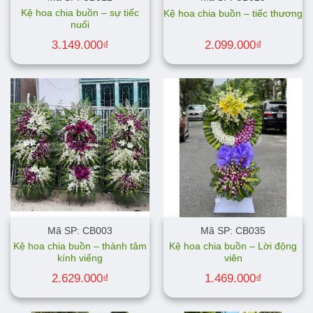
Kệ hoa chia buồn – sự tiếc
Kệ hoa chia buồn – tiếc thương
nuối
3.149.000
₫
2.099.000
₫
Mã SP: CB003
Mã SP: CB035
Kệ hoa chia buồn – thành tâm
Kệ hoa chia buồn – Lời động
kính viếng
viên
2.629.000
₫
1.469.000
₫