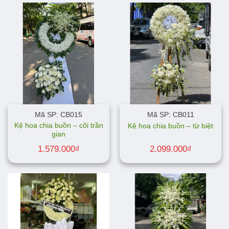
Mã SP: CB015
Mã SP: CB011
Kệ hoa chia buồn – cõi trần
Kệ hoa chia buồn – từ biệt
gian
1.579.000
₫
2.099.000
₫