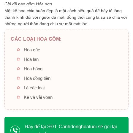
5
Giá đã bao gồm Hóa đơn
sao
Một kệ hoa chia buồn đẹp là một cách hiệu quả để bày tỏ lòng
thành kính đối với người đã mất, đồng thời cũng là sự sẻ chia với
những người thân đang chịu sự mất mát lớn.
CÁC LOẠI HOA GỒM:
Hoa cúc
Hoa lan
Hoa hồng
Hoa đồng tiền
Lá các loại
Kệ và vải voan
Hãy để lại SĐT, Canhdonghoatuoi sẽ gọi lại