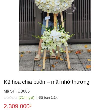
Kệ hoa chia buồn – mãi nhớ thương
Mã SP: CB005
(đánh giá)
Đã bán
1.1k
Được
2.309.000
xếp
₫
hạng
0.0