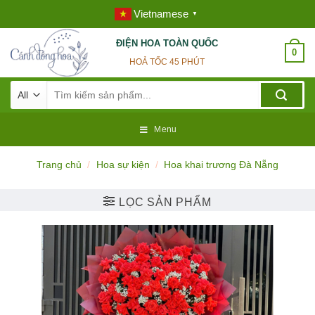
Skip
Vietnamese
▼
to
content
ĐIỆN HOA TOÀN QUỐC
0
HOẢ TỐC 45 PHÚT
Tìm
kiếm:
Menu
Trang chủ
/
Hoa sự kiện
/
Hoa khai trương Đà Nẵng
LỌC SẢN PHẨM