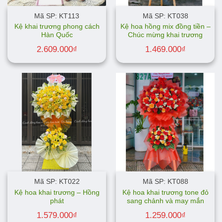
Mã SP: KT113
Mã SP: KT038
Kệ khai trương phong cách
Kệ hoa hồng mix đồng tiền –
Hàn Quốc
Chúc mừng khai trương
2.609.000
₫
1.469.000
₫
Mã SP: KT022
Mã SP: KT088
Kệ hoa khai trương – Hồng
Kệ hoa khai trương tone đỏ
phát
sang chảnh và may mắn
1.579.000
₫
1.259.000
₫