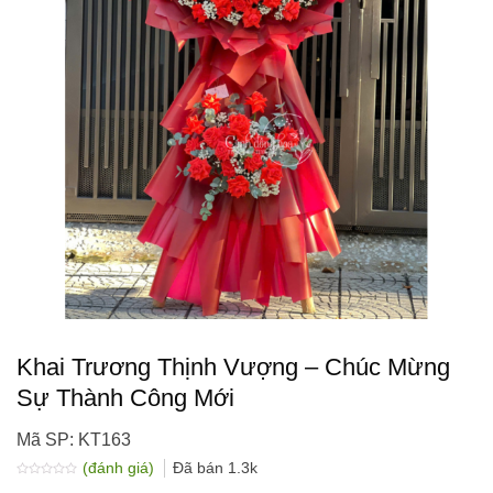
Khai Trương Thịnh Vượng – Chúc Mừng
Sự Thành Công Mới
Mã SP: KT163
(đánh giá)
Đã bán
1.3k
Được