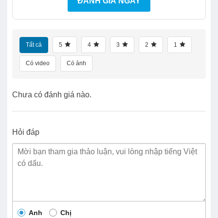
ĐÁNH GIÁ NGAY
Tất cả
5
4
3
2
1
Có video
Có ảnh
Chưa có đánh giá nào.
Hỏi đáp
Anh
Chị