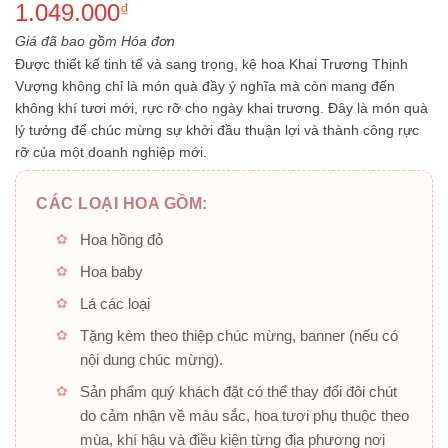
1.049.000
xếp
₫
hạng
0.0
5
Giá đã bao gồm Hóa đơn
sao
Được thiết kế tinh tế và sang trọng, kệ hoa
Khai Trương Thịnh
Vượng
không chỉ là món quà đầy ý nghĩa mà còn mang đến
không khí tươi mới, rực rỡ cho ngày khai trương. Đây là món quà
lý tưởng để chúc mừng sự khởi đầu thuận lợi và thành công rực
rỡ của một doanh nghiệp mới.
CÁC LOẠI HOA GỒM:
Hoa hồng đỏ
Hoa baby
Lá các loại
Tặng kèm theo thiệp chúc mừng, banner (nếu có
nội dung chúc mừng).
Sản phẩm quý khách đặt có thể thay đổi đôi chút
do cảm nhận về màu sắc, hoa tươi phụ thuộc theo
mùa, khí hậu và điều kiện từng địa phương nơi