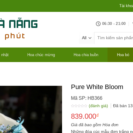
Tài kho
06:30 - 21:00
Tìm
kiếm:
 nhật
Hoa chúc mừng
Hoa chia buồn
Hoa bó
Pure White Bloom
Mã SP: HB366
(đánh giá)
Đã bán
13
Được
839.000
xếp
₫
hạng
0.0
5
Giá đã bao gồm Hóa đơn
sao
Những đóa cúc mẫu đơn trắng n