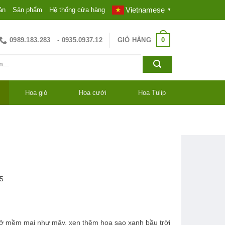
Vietnamese
ản
Sản phẩm
Hệ thống cửa hàng
▼
0
0989.183.283
GIỎ HÀNG
- 0935.0937.12
Hoa giỏ
Hoa cưới
Hoa Tulip
5
ở mềm mại như mây, xen thêm hoa sao xanh bầu trời