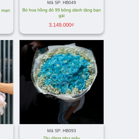
Mã SP: HB049
Bó hoa hồng đỏ 99 bông dành tặng bạn
g mạn
gái
3.149.000
₫
Mã SP: HB093
Dịu dàng như mây