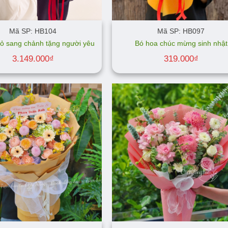
Mã SP: HB104
Mã SP: HB097
ỏ sang chảnh tặng người yêu
Bó hoa chúc mừng sinh nhật
3.149.000
₫
319.000
₫