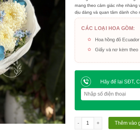
mang theo cảm giác nhẹ nhàng 
dịu dàng và quan tâm dành cho n
CÁC LOẠI HOA GỒM:
Hoa hồng đỏ Ecuador
Giấy và nơ kèm theo
Hãy để lại SĐT, C
Pure White Bloom số lượng
Thêm vào g