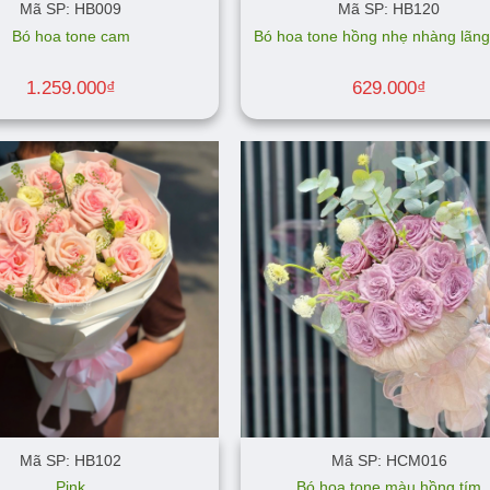
Mã SP: HB009
Mã SP: HB120
Bó hoa tone cam
Bó hoa tone hồng nhẹ nhàng lãn
1.259.000
₫
629.000
₫
Mã SP: HB102
Mã SP: HCM016
Pink
Bó hoa tone màu hồng tím