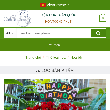
Skip
Vietnamese
▼
to
content
ĐIỆN HOA TOÀN QUỐC
0
HOẢ TỐC 45 PHÚT
Tìm
kiếm:
Menu
Trang chủ
/
Thể loại hoa
/
Hoa bình
LỌC SẢN PHẨM