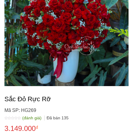
Sắc Đỏ Rực Rỡ
Mã SP: HG269
(đánh giá)
Đã bán
135
Được
3.149.000
xếp
₫
hạng
0.0