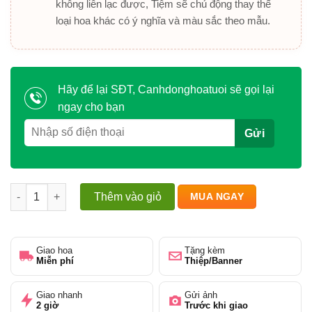
không liên lạc được, Tiệm sẽ chủ động thay thế
loại hoa khác có ý nghĩa và màu sắc theo mẫu.
Hãy để lại SĐT, Canhdonghoatuoi sẽ gọi lại
ngay cho bạn
Sắc Đỏ Rực Rỡ số lượng
Thêm vào giỏ
MUA NGAY
Giao hoa
Tặng kèm
Miễn phí
Thiệp/Banner
Giao nhanh
Gửi ảnh
2 giờ
Trước khi giao