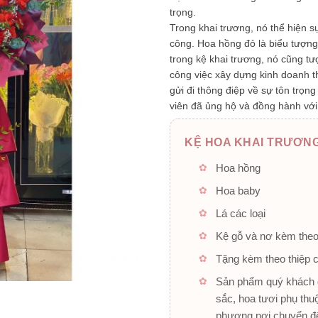
trọng.
Trong khai trương, nó thể hiện
công. Hoa hồng đỏ là biểu tượng 
trong kệ khai trương, nó cũng t
công việc xây dựng kinh doanh 
gửi đi thông điệp về sự tôn trọng
viên đã ủng hộ và đồng hành với 
KỆ HOA KHAI TRƯƠNG
Hoa hồng
Hoa baby
Lá các loại
Kệ gỗ và nơ kèm the
Tặng kèm theo thiệp 
Sản phẩm quý khách đ
sắc, hoa tươi phụ thu
phương nơi chuyển đế