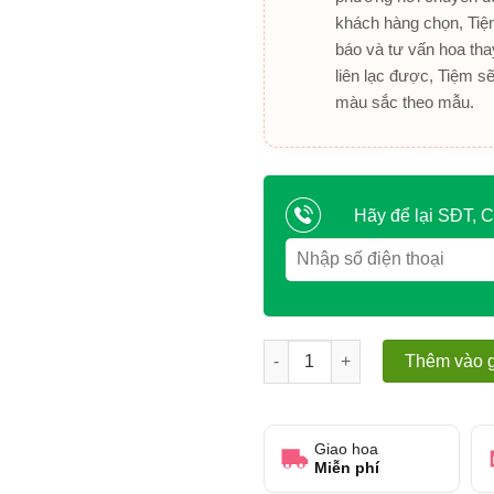
khách hàng chọn, Tiệm
báo và tư vấn hoa tha
liên lạc được, Tiệm s
màu sắc theo mẫu.
Hãy để lại SĐT, C
Kệ hoa khai trương hoa hồng 
Thêm vào g
Giao hoa
Miễn phí