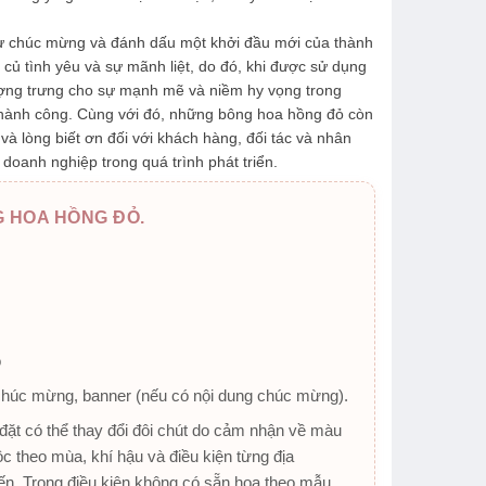
 sự chúc mừng và đánh dấu một khởi đầu mới của thành
củ tình yêu và sự mãnh liệt, do đó, khi được sử dụng
ượng trưng cho sự mạnh mẽ và niềm hy vọng trong
thành công. Cùng với đó, những bông hoa hồng đỏ còn
 và lòng biết ơn đối với khách hàng, đối tác và nhân
doanh nghiệp trong quá trình phát triển.
 HOA HỒNG ĐỎ.
o
chúc mừng, banner (nếu có nội dung chúc mừng).
ặt có thể thay đổi đôi chút do cảm nhận về màu
ộc theo mùa, khí hậu và điều kiện từng địa
n. Trong điều kiện không có sẵn hoa theo mẫu