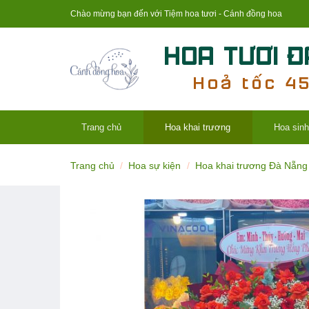
Skip
Chào mừng bạn đến với Tiệm hoa tươi - Cánh đồng hoa
to
content
Trang chủ
Hoa khai trương
Hoa sinh
Trang chủ
/
Hoa sự kiện
/
Hoa khai trương Đà Nẵng