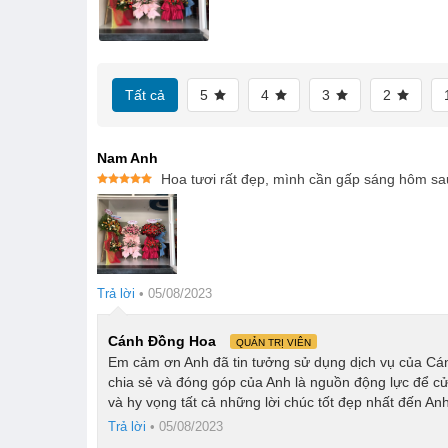
Tất cả
5
4
3
2
Nam Anh
Hoa tươi rất đẹp, mình cần gấp sáng hôm sau,
Được xếp
hạng
5
5
sao
Trả lời
•
05/08/2023
Cánh Đồng Hoa
QUẢN TRỊ VIÊN
Em cảm ơn Anh đã tin tưởng sử dụng dịch vụ của Cán
chia sẻ và đóng góp của Anh là nguồn động lực để cử
và hy vọng tất cả những lời chúc tốt đẹp nhất đến Anh
Trả lời
•
05/08/2023