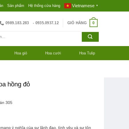
Vietnamese
ản
Sản phẩm
Hệ thống cửa hàng
▼
0
0989.183.283
GIỎ HÀNG
- 0935.0937.12
Hoa giỏ
Hoa cưới
Hoa Tulip
oa hồng đỏ
bán
305
mang ý nghĩa của sự lãnh đạo, tình yêu và sự tôn