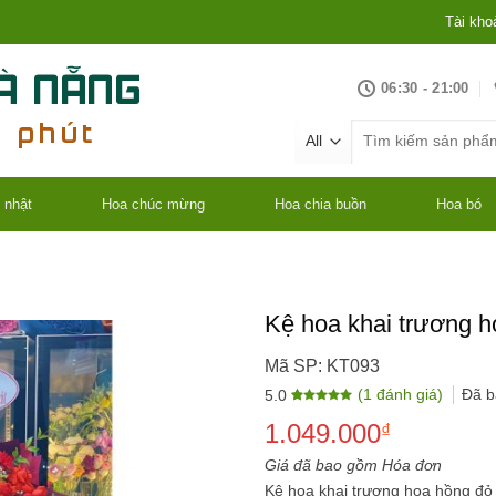
Tài kho
06:30 - 21:00
Tìm
kiếm:
 nhật
Hoa chúc mừng
Hoa chia buồn
Hoa bó
Kệ hoa khai trương h
Mã SP: KT093
(
1
đánh giá)
Đã 
5.0
5.0
1
trên 5
1.049.000
dựa trên
₫
đánh giá
Giá đã bao gồm Hóa đơn
Kệ hoa khai trương hoa hồng đỏ 