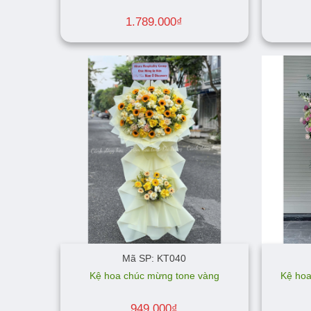
1.789.000
₫
Mã SP: KT040
Kệ hoa chúc mừng tone vàng
Kệ hoa
949.000
₫