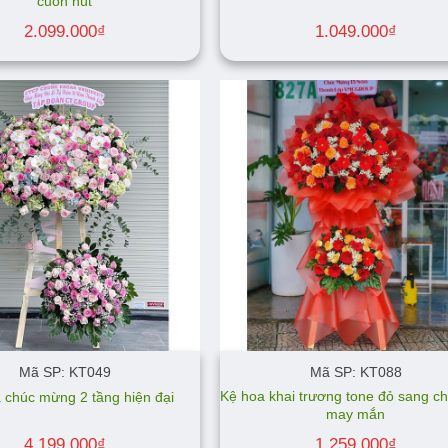
cuốn hút
2.099.000
₫
1.049.000
₫
Mã SP: KT049
Mã SP: KT088
Kệ hoa khai trương tone đỏ sang c
 chúc mừng 2 tầng hiện đại
may mắn
4.199.000
₫
1.259.000
₫