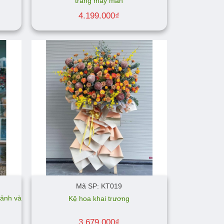
trắng may mắn
4.199.000
₫
Mã SP: KT019
hảnh và
Kệ hoa khai trương
3.679.000
₫