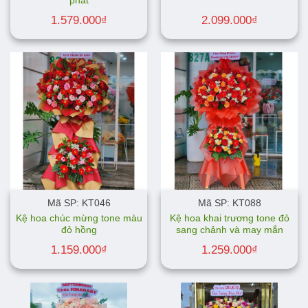
phát
1.579.000
₫
2.099.000
₫
Mã SP: KT046
Mã SP: KT088
Kệ hoa chúc mừng tone màu
Kệ hoa khai trương tone đỏ
đỏ hồng
sang chảnh và may mắn
1.159.000
₫
1.259.000
₫