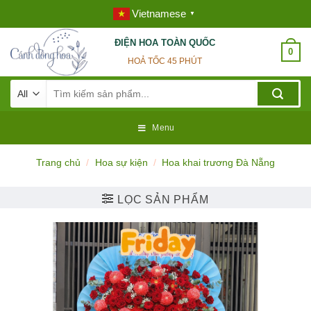
Skip
Vietnamese
▼
to
content
ĐIỆN HOA TOÀN QUỐC
0
HOẢ TỐC 45 PHÚT
Tìm
kiếm:
Menu
Trang chủ
/
Hoa sự kiện
/
Hoa khai trương Đà Nẵng
LỌC SẢN PHẨM