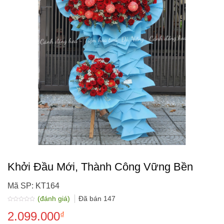
Khởi Đầu Mới, Thành Công Vững Bền
Mã SP: KT164
(đánh giá)
Đã bán
147
Được
2.099.000
xếp
₫
hạng
0.0