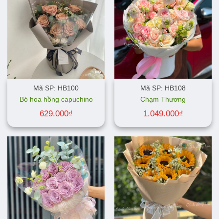
Mã SP: HB100
Mã SP: HB108
Bó hoa hồng capuchino
Chạm Thương
629.000
₫
1.049.000
₫