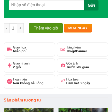
Bó hoa hồng đỏ 99 bông dành tặng bạn gái số lượng
Thêm vào giỏ
MUA NGAY
Giao hoa
Tặng kèm
Miễn phí
Thiệp/Banner
Giao nhanh
Gửi ảnh
2 giờ
Trước khi giao
Hoàn tiền
Hoa tươi
Nếu không hài lòng
Cam kết 3 ngày
Sản phẩm tương tự