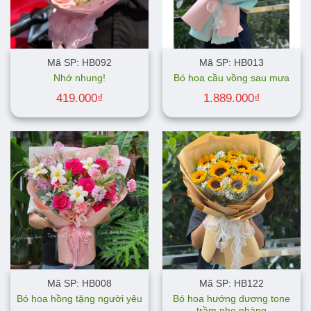
Mã SP: HB092
Mã SP: HB013
Nhớ nhung!
Bó hoa cầu vồng sau mưa
419.000
₫
1.889.000
₫
Mã SP: HB008
Mã SP: HB122
Bó hoa hướng dương tone
Bó hoa hồng tặng người yêu
trầm nhẹ nhàng