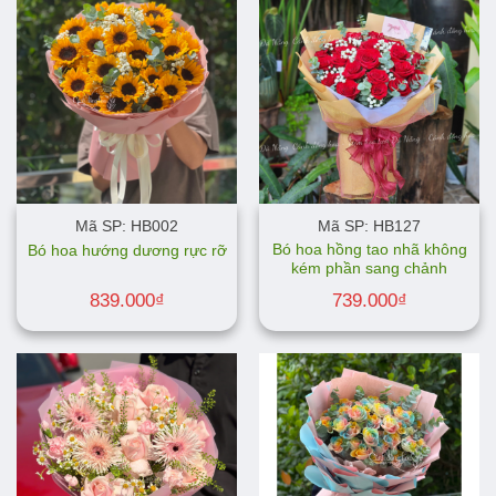
Mã SP: HB002
Mã SP: HB127
Bó hoa hồng tao nhã không
Bó hoa hướng dương rực rỡ
kém phần sang chảnh
839.000
₫
739.000
₫