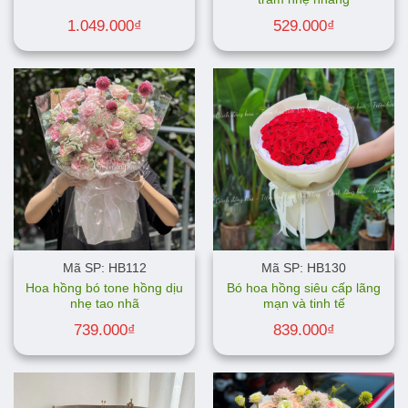
1.049.000
₫
529.000
₫
Mã SP: HB112
Mã SP: HB130
Hoa hồng bó tone hồng dịu
Bó hoa hồng siêu cấp lãng
nhẹ tao nhã
mạn và tinh tế
739.000
₫
839.000
₫