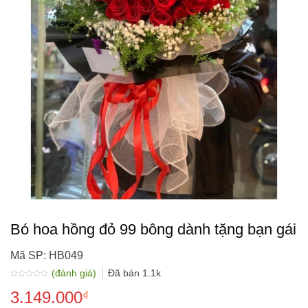
Bó hoa hồng đỏ 99 bông dành tặng bạn gái
Mã SP: HB049
(đánh giá)
Đã bán
1.1k
Được
3.149.000
xếp
₫
hạng
0.0