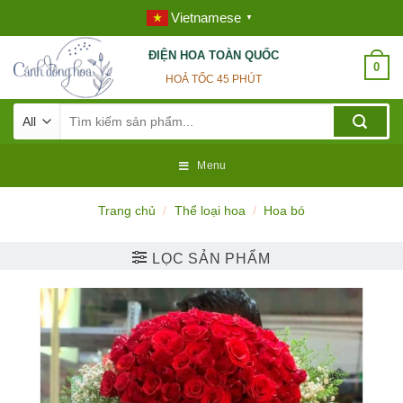
Skip
Vietnamese
▼
to
content
ĐIỆN HOA TOÀN QUỐC
0
HOẢ TỐC 45 PHÚT
Tìm
kiếm:
Menu
Trang chủ
/
Thể loại hoa
/
Hoa bó
LỌC SẢN PHẨM