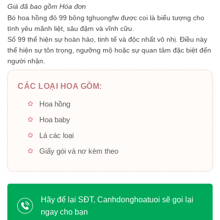
5
Giá đã bao gồm Hóa đơn
sao
Bó hoa hồng đỏ 99 bông tghuongfw được coi là biểu tượng cho
tình yêu mãnh liệt, sâu đậm và vĩnh cữu.
Số 99 thể hiện sự hoàn hảo, tinh tế và độc nhất vô nhị. Điều này
thể hiện sự tôn trọng, ngưỡng mộ hoặc sự quan tâm đặc biệt đến
người nhận.
CÁC LOẠI HOA GỒM:
Hoa hồng
Hoa baby
Lá các loại
Giấy gói và nơ kèm theo
Hãy để lại SĐT, Canhdonghoatuoi sẽ gọi lại
ngay cho bạn