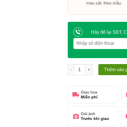
màu sắc theo mẫu.
Hãy để lại SĐT, C
Sắc hoa quý phái – Khi hoa tr
Thêm vào g
Giao hoa
Miễn phí
Gửi ảnh
Trước khi giao