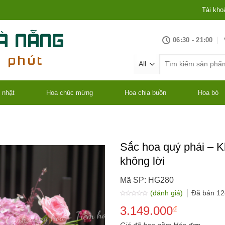
Tài kho
06:30 - 21:00
Tìm
kiếm:
 nhật
Hoa chúc mừng
Hoa chia buồn
Hoa bó
Sắc hoa quý phái – K
không lời
Mã SP: HG280
(đánh giá)
Đã bán
12
Được
3.149.000
xếp
₫
hạng
0.0
5