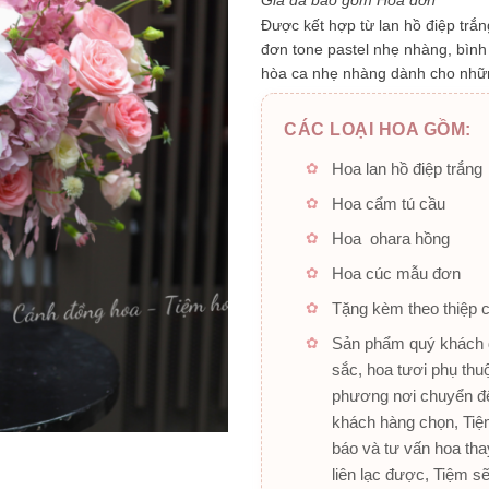
Giá đã bao gồm Hóa đơn
sao
Được kết hợp từ lan hồ điệp trắ
đơn tone pastel nhẹ nhàng, bìn
hòa ca nhẹ nhàng dành cho nhữn
CÁC LOẠI HOA GỒM:
Hoa lan hồ điệp trắng
Hoa cẩm tú cầu
Hoa ohara hồng
Hoa cúc mẫu đơn
Tặng kèm theo thiệp 
Sản phẩm quý khách đ
sắc, hoa tươi phụ thu
phương nơi chuyển đế
khách hàng chọn, Tiệm
báo và tư vấn hoa tha
liên lạc được, Tiệm s