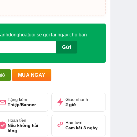
anhdonghoatuoi sẽ gọi lại ngay cho bạn
ở thành một món trang sức không lời số lượng
iỏ
MUA NGAY
Tặng kèm
Giao nhanh
Thiệp/Banner
2 giờ
Hoàn tiền
Hoa tươi
Nếu không hài
Cam kết 3 ngày
lòng