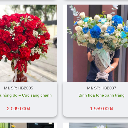
Mã SP: HBB005
Mã SP: HBB037
a hồng đỏ – Cực sang chảnh
Bình hoa tone xanh trắng
2.099.000
₫
1.559.000
₫