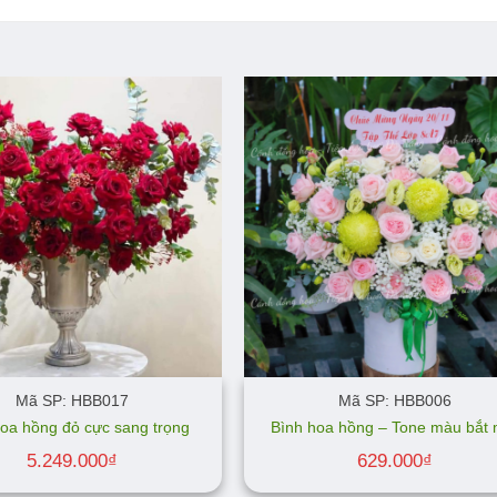
Mã SP: HBB017
Mã SP: HBB006
oa hồng đỏ cực sang trọng
Bình hoa hồng – Tone màu bắt 
5.249.000
₫
629.000
₫