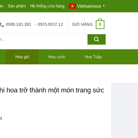
Vietnamese
ản
Sản phẩm
Hệ thống cửa hàng
▼
0
0989.183.283
GIỎ HÀNG
- 0935.0937.12
Hoa giỏ
Hoa cưới
Hoa Tulip
hi hoa trở thành một món trang sức
4