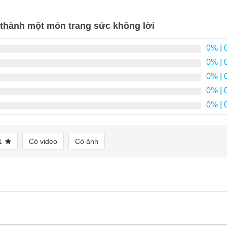
 thành một món trang sức không lời
0%
| 
0%
| 
0%
| 
0%
| 
0%
| 
1
Có video
Có ảnh